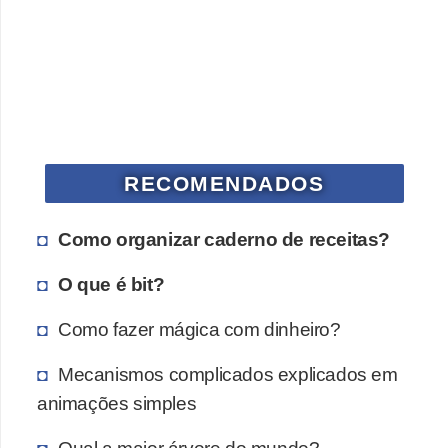
a
n
A
n
d
r
e
RECOMENDADOS
a
Como organizar caderno de receitas?
s
G
O que é bit?
T
Como fazer mágica com dinheiro?
A
V
Mecanismos complicados explicados em
animações simples
D
i