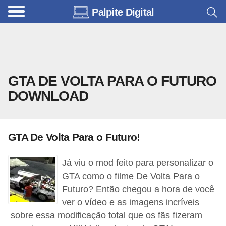
Palpite Digital
C
a
r
r
GTA DE VOLTA PARA O FUTURO
o
DOWNLOAD
s
C
ó
GTA De Volta Para o Futuro!
d
i
Já viu o mod feito para personalizar o
GTA como o filme De Volta Para o
g
Futuro? Então chegou a hora de você
o
ver o vídeo e as imagens incríveis
s
sobre essa modificação total que os fãs fizeram
e