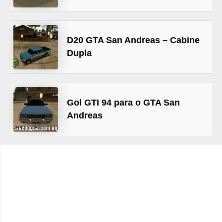
C
a
D20 GTA San Andreas – Cabine
r
Dupla
r
o
s
Gol GTI 94 para o GTA San
p
Andreas
a
r
a
G
T
A
S