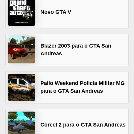
A
4
Novo GTA V
G
T
A
Blazer 2003 para o GTA San
S
Andreas
a
n
A
Palio Weekend Polícia Militar MG
n
para o GTA San Andreas
d
r
e
a
Corcel 2 para o GTA San Andreas
s