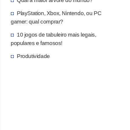
Qual a maior árvore do mundo?
c
PlayStation, Xbox, Nintendo, ou PC
a
gamer: qual comprar?
s
d
10 jogos de tabuleiro mais legais,
e
populares e famosos!
i
Produtividade
n
f
o
r
m
á
t
i
c