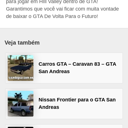
para jogar em HIll Valley dentro de GTA!
d
Garantimos que você vai ficar com muita vontade
i
de baixar o GTA De Volta Para o Futuro!
c
a
s
Veja também
d
e
Carros GTA – Caravan 83 – GTA
j
San Andreas
o
g
o
Nissan Frontier para o GTA San
s
Andreas
G
T