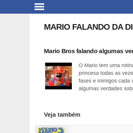
C
a
MARIO FALANDO DA D
r
r
o
Mario Bros falando algumas ve
s
O Mario tem uma rotin
C
princesa todas as veze
ó
fases e inimigos cada 
d
algumas verdades sobr
i
g
o
Veja também
s
e