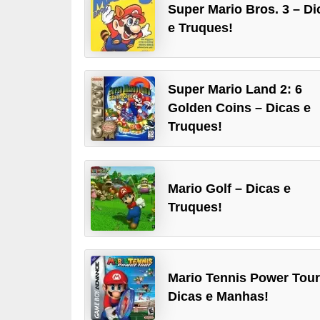
Super Mario Bros. 3 – Di
d
e Truques!
i
c
a
Super Mario Land 2: 6
s
Golden Coins – Dicas e
d
Truques!
e
j
o
Mario Golf – Dicas e
Truques!
g
o
s
Mario Tennis Power Tour
G
Dicas e Manhas!
T