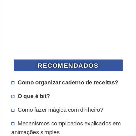
c
a
s
d
e
i
n
RECOMENDADOS
f
o
Como organizar caderno de receitas?
r
O que é bit?
m
á
Como fazer mágica com dinheiro?
t
Mecanismos complicados explicados em
i
animações simples
c