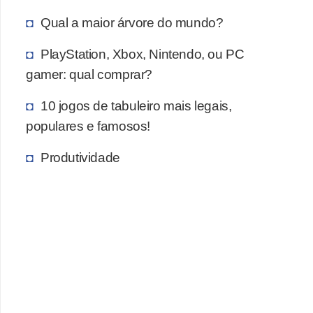
a
Qual a maior árvore do mundo?
e
PlayStation, Xbox, Nintendo, ou PC
i
gamer: qual comprar?
n
t
10 jogos de tabuleiro mais legais,
e
populares e famosos!
r
Produtividade
n
e
t
E
l
e
t