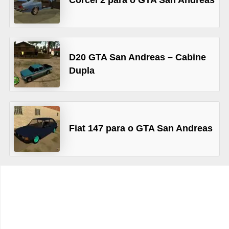
a
n
A
n
D20 GTA San Andreas – Cabine
d
Dupla
r
e
a
s
Fiat 147 para o GTA San Andreas
G
T
A
V
D
i