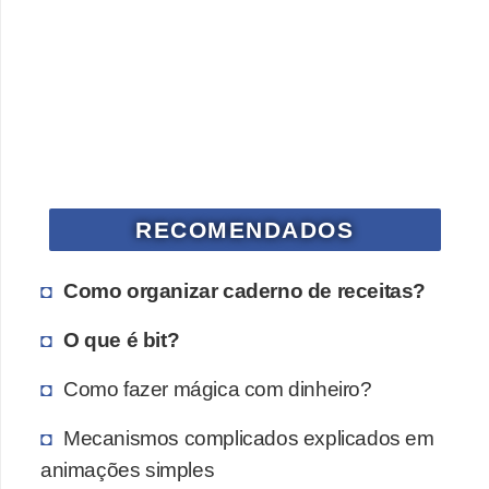
a
n
A
n
d
r
e
RECOMENDADOS
a
s
Como organizar caderno de receitas?
G
T
O que é bit?
A
Como fazer mágica com dinheiro?
V
Mecanismos complicados explicados em
D
animações simples
i