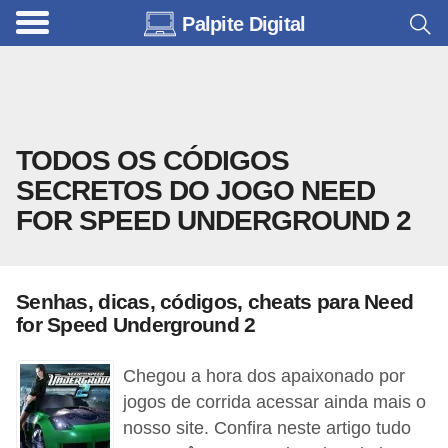
Palpite Digital
C
a
r
r
TODOS OS CÓDIGOS
o
SECRETOS DO JOGO NEED
s
FOR SPEED UNDERGROUND 2
C
ó
d
Senhas, dicas, códigos, cheats para Need
i
for Speed Underground 2
g
Chegou a hora dos apaixonado por
o
jogos de corrida acessar ainda mais o
s
nosso site. Confira neste artigo tudo
e