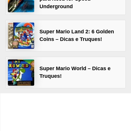
Underground
C
a
r
Super Mario Land 2: 6 Golden
r
Coins – Dicas e Truques!
o
s
p
Super Mario World – Dicas e
a
Truques!
r
a
G
T
A
S