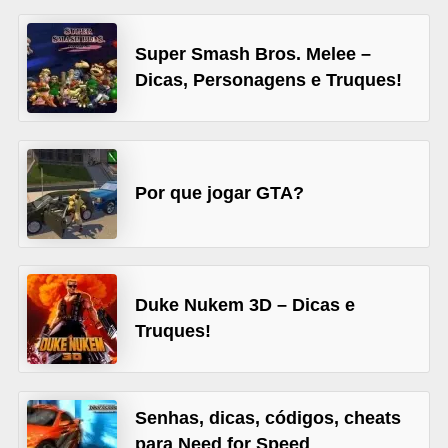
A
4
Super Smash Bros. Melee –
G
Dicas, Personagens e Truques!
T
A
S
Por que jogar GTA?
a
n
A
n
Duke Nukem 3D – Dicas e
d
Truques!
r
e
a
Senhas, dicas, códigos, cheats
s
para Need for Speed