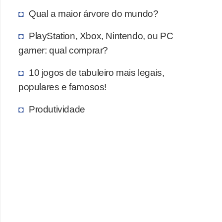
c
Qual a maior árvore do mundo?
a
PlayStation, Xbox, Nintendo, ou PC
s
gamer: qual comprar?
d
e
10 jogos de tabuleiro mais legais,
i
populares e famosos!
n
Produtividade
f
o
r
m
á
t
i
c