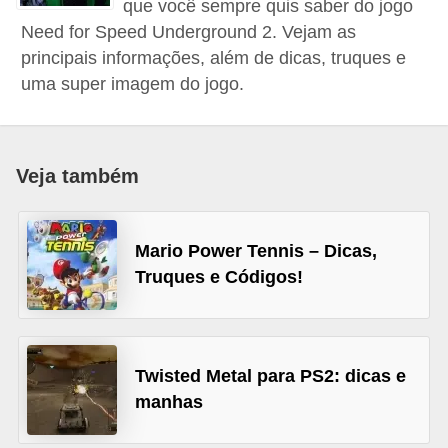
que você sempre quis saber do jogo
d
Need for Speed Underground 2. Vejam as
i
principais informações, além de dicas, truques e
c
uma super imagem do jogo.
a
s
d
Veja também
e
j
Mario Power Tennis – Dicas,
o
Truques e Códigos!
g
o
s
Twisted Metal para PS2: dicas e
G
manhas
T