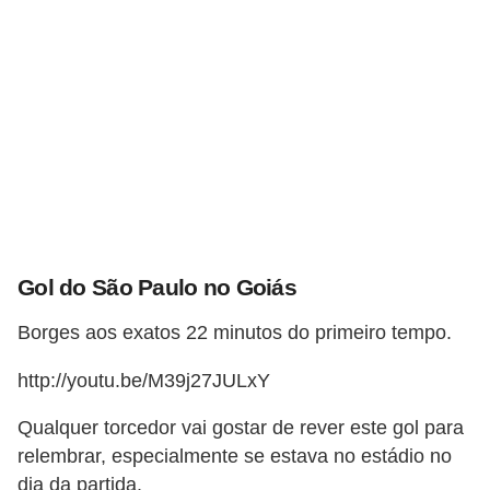
C
a
r
r
o
s
p
a
Gol do São Paulo no Goiás
r
a
Borges aos exatos 22 minutos do primeiro tempo.
G
http://youtu.be/M39j27JULxY
T
A
Qualquer torcedor vai gostar de rever este gol para
relembrar, especialmente se estava no estádio no
S
dia da partida.