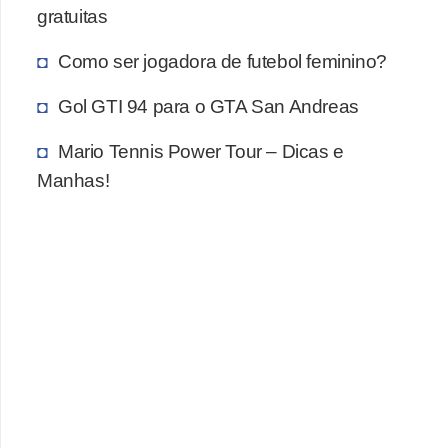
i
gratuitas
d
Como ser jogadora de futebol feminino?
a
d
Gol GTI 94 para o GTA San Andreas
e
Mario Tennis Power Tour – Dicas e
e
Manhas!
o
r
g
a
n
i
z
a
ç