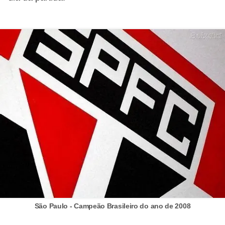
a
n
A
n
d
r
e
a
s
G
T
A
V
D
São Paulo - Campeão Brasileiro do ano de 2008
i