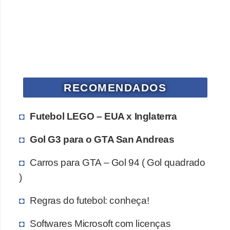
P
i
a
d
a
RECOMENDADOS
s
P
Futebol LEGO – EUA x Inglaterra
r
Gol G3 para o GTA San Andreas
o
d
Carros para GTA – Gol 94 ( Gol quadrado
u
)
t
Regras do futebol: conheça!
i
v
Softwares Microsoft com licenças