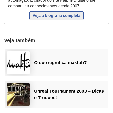
automação. É criador do site Palpite Digital onde
r
compartilha conhecimentos desde 2007!
ô
Veja a biografia completa
n
i
c
a
Veja também
F
u
O que significa maktub?
t
e
b
o
Unreal Tournament 2003 – Dicas
l
e Truques!
G
a