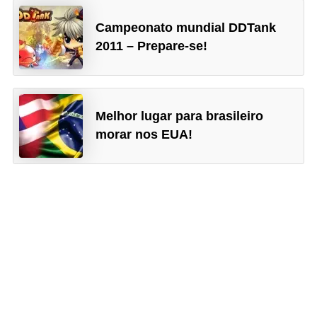
n
Campeonato mundial DDTank
h
2011 – Prepare-se!
e
D
i
Melhor lugar para brasileiro
n
morar nos EUA!
h
e
i
r
o
G
e
r