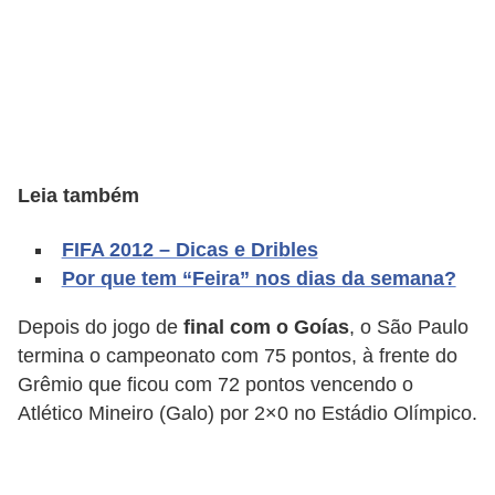
A
4
G
T
A
S
Leia também
a
n
FIFA 2012 – Dicas e Dribles
Por que tem “Feira” nos dias da semana?
A
n
Depois do jogo de
final com o Goías
, o São Paulo
d
termina o campeonato com 75 pontos, à frente do
r
Grêmio que ficou com 72 pontos vencendo o
Atlético Mineiro (Galo) por 2×0 no Estádio Olímpico.
e
a
s