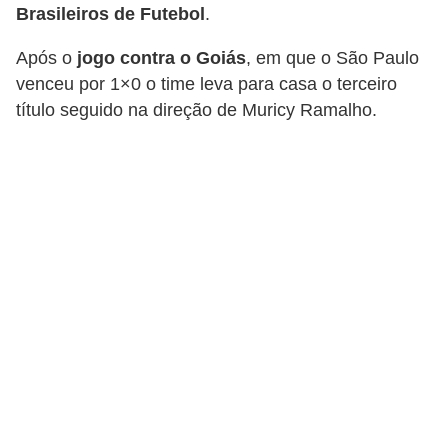
Brasileiros de Futebol
.
d
i
Após o
jogo contra o Goiás
, em que o São Paulo
c
venceu por 1×0 o time leva para casa o terceiro
título seguido na direção de Muricy Ramalho.
a
s
d
e
j
o
g
o
s
G
T