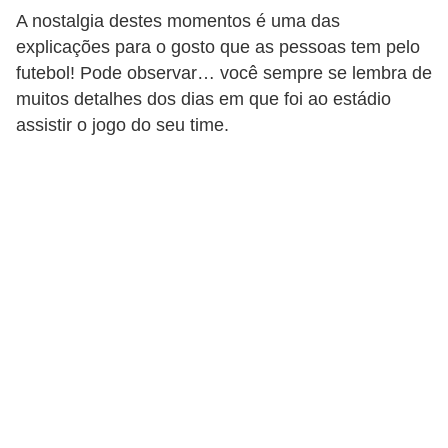
A nostalgia destes momentos é uma das
c
explicações para o gosto que as pessoas tem pelo
a
futebol! Pode observar… você sempre se lembra de
s
muitos detalhes dos dias em que foi ao estádio
d
assistir o jogo do seu time.
e
i
n
f
o
r
m
á
t
i
c