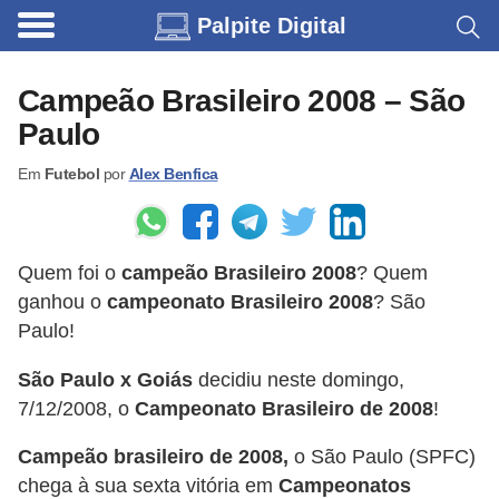
Palpite Digital
C
a
Campeão Brasileiro 2008 – São
r
Paulo
r
Em
Futebol
por
Alex Benfica
o
s
C
Quem foi o
campeão Brasileiro 2008
? Quem
ó
ganhou o
campeonato Brasileiro 2008
? São
d
Paulo!
i
São Paulo x Goiás
decidiu neste domingo,
g
7/12/2008, o
Campeonato Brasileiro de 2008
!
o
Campeão brasileiro de 2008,
o São Paulo (SPFC)
s
chega à sua sexta vitória em
Campeonatos
e