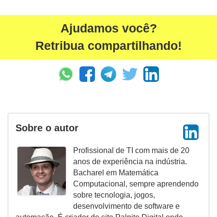
a
e
Ajudamos você?
i
Retribua compartilhando!
n
t
e
r
n
Sobre o autor
e
t
Profissional de TI com mais de 20
E
anos de experiência na indústria.
Bacharel em Matemática
l
Computacional, sempre aprendendo
e
sobre tecnologia, jogos,
t
desenvolvimento de software e