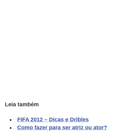
C
a
r
r
o
s
p
a
r
a
G
Leia também
T
A
FIFA 2012 – Dicas e Dribles
Como fazer para ser atriz ou ator?
S