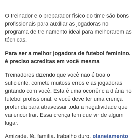
a
l
O treinador e o preparador físico do time são bons
profissionais para auxiliar as jogadoras no
I
programa de treinamento ideal para melhorarem as
l
técnicas.
u
s
Para ser a melhor jogadora de futebol feminino,
é preciso acreditas em você mesma
ã
o
Treinadores dizendo que você não é boa o
d
suficiente, comete muitoss erros e as jogadoras
e
gritando com você. Esta é uma ocorrência diária no
ó
futebol profissional, e você deve ter uma crença
profunda para atravessar toda a negatividade que
t
vai encontrar. Essa crença tem que vir de algum
i
lugar.
c
a
Amizade, fé, família, trabalho duro,
planejamento