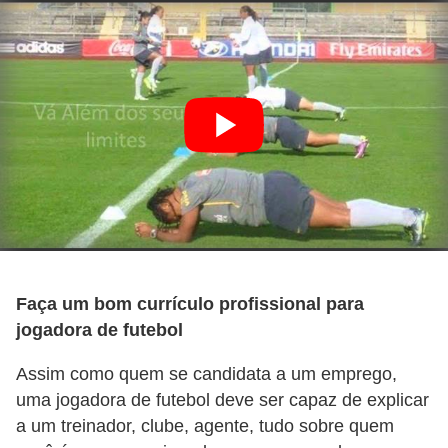
ã
o
V
í
d
e
o
s
e
T
Faça um bom currículo profissional para
V
jogadora de futebol
Assim como quem se candidata a um emprego,
uma jogadora de futebol deve ser capaz de explicar
a um treinador, clube, agente, tudo sobre quem