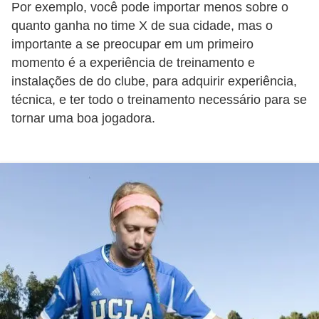
a
Por exemplo, você pode importar menos sobre o
n
quanto ganha no time X de sua cidade, mas o
A
importante a se preocupar em um primeiro
momento é a experiência de treinamento e
n
instalações de do clube, para adquirir experiência,
d
técnica, e ter todo o treinamento necessário para se
r
tornar uma boa jogadora.
e
a
s
G
T
A
V
D
i