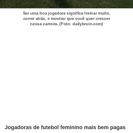
a
Ser uma boa jogadora significa treinar muito,
e
correr atrás, e mostrar que você quer crescer
nessa carreira. (Foto: dailybruin.com)
i
n
t
e
r
n
e
t
E
l
e
t
Jogadoras de futebol feminino mais bem pagas