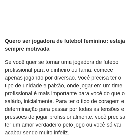
A
4
G
T
A
Quero ser jogadora de futebol feminino: esteja
sempre motivada
S
a
Se você quer se tornar uma jogadora de futebol
n
profissional para o dinheiro ou fama, comece
A
apenas jogando por diversão. Você precisa ter o
tipo de unidade e paixão, onde jogar em um time
n
profissional é mais importante para você do que o
d
salário, inicialmente. Para ter o tipo de coragem e
r
determinação para passar por todas as tensões e
e
pressões de jogar profissionalmente, você precisa
a
ter um amor verdadeiro pelo jogo ou você só vai
s
acabar sendo muito infeliz.