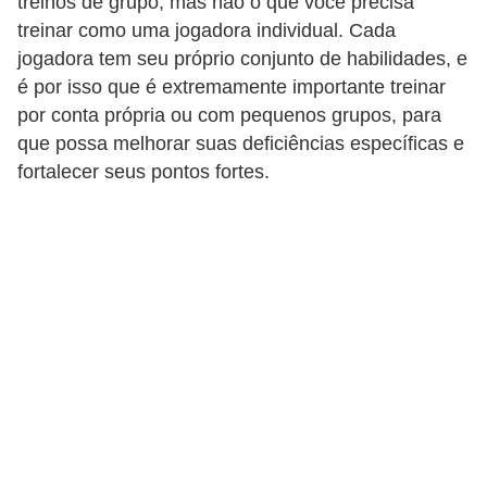
treinos de grupo, mas não o que você precisa
n
treinar como uma jogadora individual. Cada
jogadora tem seu próprio conjunto de habilidades, e
h
é por isso que é extremamente importante treinar
e
por conta própria ou com pequenos grupos, para
D
que possa melhorar suas deficiências específicas e
i
fortalecer seus pontos fortes.
n
h
e
i
r
o
G
e
r