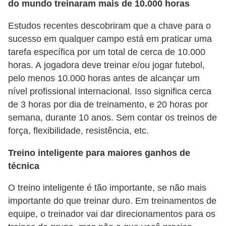
r
do mundo treinaram mais de 10.000 horas
ô
Estudos recentes descobriram que a chave para o
n
sucesso em qualquer campo está em praticar uma
i
tarefa específica por um total de cerca de 10.000
c
horas. A jogadora deve treinar e/ou jogar futebol,
pelo menos 10.000 horas antes de alcançar um
a
nível profissional internacional. Isso significa cerca
F
de 3 horas por dia de treinamento, e 20 horas por
u
semana, durante 10 anos. Sem contar os treinos de
t
força, flexibilidade, resistência, etc.
e
Treino inteligente para maiores ganhos de
b
técnica
o
O treino inteligente é tão importante, se não mais
l
importante do que treinar duro. Em treinamentos de
G
equipe, o treinador vai dar direcionamentos para os
a