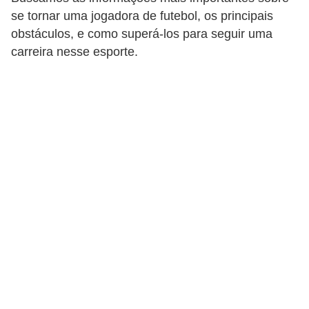
se tornar uma jogadora de futebol, os principais
d
obstáculos, e como superá-los para seguir uma
i
carreira nesse esporte.
c
a
s
d
e
j
o
g
o
s
G
T