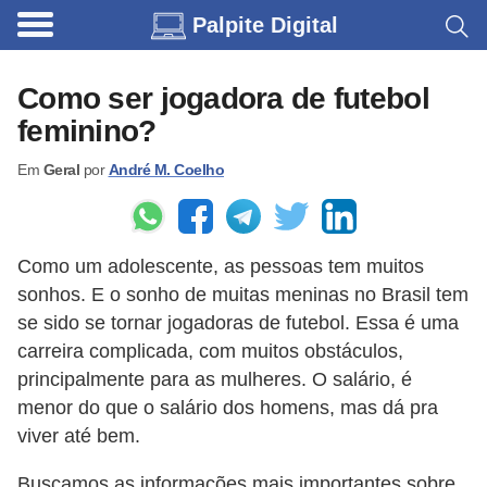
Palpite Digital
C
a
Como ser jogadora de futebol
r
feminino?
r
Em
Geral
por
André M. Coelho
o
s
C
Como um adolescente, as pessoas tem muitos
ó
sonhos. E o sonho de muitas meninas no Brasil tem
d
se sido se tornar jogadoras de futebol. Essa é uma
i
carreira complicada, com muitos obstáculos,
principalmente para as mulheres. O salário, é
g
menor do que o salário dos homens, mas dá pra
o
viver até bem.
s
e
Buscamos as informações mais importantes sobre