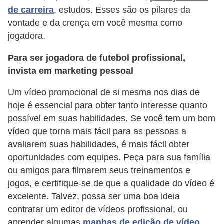
de carreira
, estudos. Esses são os pilares da
P
vontade e da crença em você mesma como
i
jogadora.
a
Para ser jogadora de futebol profissional,
d
invista em marketing pessoal
a
s
Um vídeo promocional de si mesma nos dias de
hoje é essencial para obter tanto interesse quanto
P
possível em suas habilidades. Se você tem um bom
r
vídeo que torna mais fácil para as pessoas a
o
avaliarem suas habilidades, é mais fácil obter
d
oportunidades com equipes. Peça para sua família
ou amigos para filmarem seus treinamentos e
u
jogos, e certifique-se de que a qualidade do vídeo é
t
excelente. Talvez, possa ser uma boa ideia
i
contratar um editor de vídeos profissional, ou
v
aprender algumas
manhas de edição de vídeo