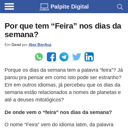
Palpite Digital
C
a
Por que tem “Feira” nos dias da
r
semana?
r
Em
Geral
por
Alex Benfica
o
s
C
Porque os dias da semana tem a palavra “feira”? Já
ó
parou pra pensar em como isto pode ser estranho?
d
Em em outros idiomas, já percebeu que os dias da
i
semana estão relacionados a nomes de planetas e
até a deuses mitológicos?
g
o
De onde vem o “feira” nos dias da semana?
s
O nome “Feira” vem do idioma latim, da palavra
e