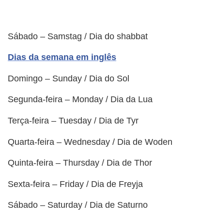
n
h
Sábado – Samstag / Dia do shabbat
e
D
Dias da semana em inglês
i
Domingo – Sunday / Dia do Sol
n
Segunda-feira – Monday / Dia da Lua
h
e
Terça-feira – Tuesday / Dia de Tyr
i
Quarta-feira – Wednesday / Dia de Woden
r
o
Quinta-feira – Thursday / Dia de Thor
G
Sexta-feira – Friday / Dia de Freyja
e
Sábado – Saturday / Dia de Saturno
r