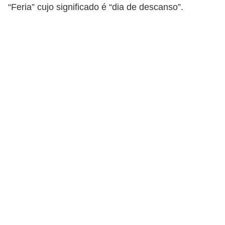
“Feria” cujo significado é “dia de descanso”.
d
i
c
a
s
d
e
j
o
g
o
s
G
T