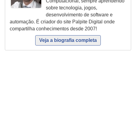
Computacional, sempre aprendendo
sobre tecnologia, jogos,
P
desenvolvimento de software e
i
automação. É criador do site Palpite Digital onde
a
compartilha conhecimentos desde 2007!
d
Veja a biografia completa
a
s
P
r
o
d
u
t
i
v