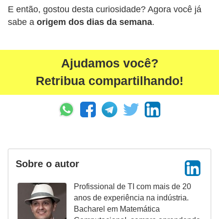
a
E então, gostou desta curiosidade? Agora você já
l
sabe a
origem dos dias da semana
.
I
l
Ajudamos você?
u
Retribua compartilhando!
s
ã
o
d
e
ó
Sobre o autor
t
i
Profissional de TI com mais de 20
anos de experiência na indústria.
c
Bacharel em Matemática
a