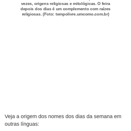
vezes, origens religiosas e mitológicas. O feira
c
depois dos dias é um complemento com raízes
religiosas. (Foto: tempolivre.umcomo.com.br)
a
s
d
e
i
n
f
o
r
m
á
t
Veja a origem dos nomes dos dias da semana em
i
outras línguas:
c