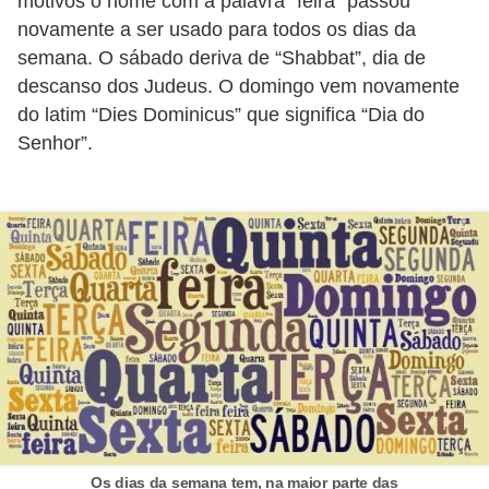
a
motivos o nome com a palavra “feira” passou
novamente a ser usado para todos os dias da
n
semana. O sábado deriva de “Shabbat”, dia de
A
descanso dos Judeus. O domingo vem novamente
n
do latim “Dies Dominicus” que significa “Dia do
d
Senhor”.
r
e
a
s
G
T
A
V
D
i
Os dias da semana tem, na maior parte das