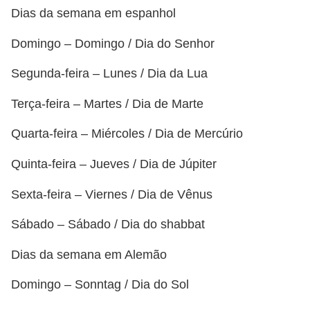
Dias da semana em espanhol
a
e
Domingo – Domingo / Dia do Senhor
i
Segunda-feira – Lunes / Dia da Lua
n
t
Terça-feira – Martes / Dia de Marte
e
Quarta-feira – Miércoles / Dia de Mercúrio
r
n
Quinta-feira – Jueves / Dia de Júpiter
e
Sexta-feira – Viernes / Dia de Vênus
t
Sábado – Sábado / Dia do shabbat
E
l
Dias da semana em Alemão
e
Domingo – Sonntag / Dia do Sol
t