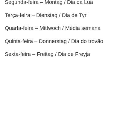
r
Segunda-feira – Montag / Dia da Lua
ô
Terça-feira – Dienstag / Dia de Tyr
n
Quarta-feira – Mittwoch / Média semana
i
c
Quinta-feira – Donnerstag / Dia do trovão
a
Sexta-feira – Freitag / Dia de Freyja
F
u
t
e
b
o
l
G
a