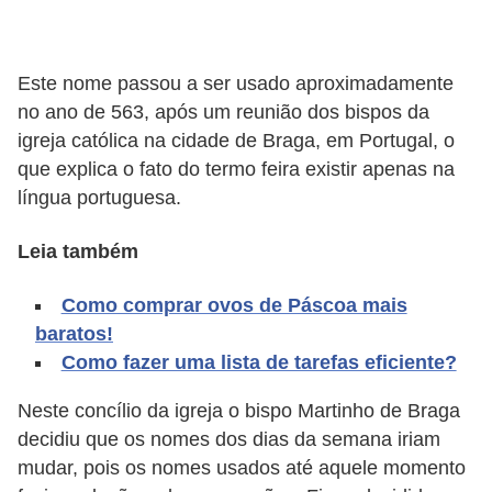
A
4
Este nome passou a ser usado aproximadamente
G
no ano de 563, após um reunião dos bispos da
T
igreja católica na cidade de Braga, em Portugal, o
A
que explica o fato do termo feira existir apenas na
S
língua portuguesa.
a
n
Leia também
A
Como comprar ovos de Páscoa mais
n
baratos!
d
Como fazer uma lista de tarefas eficiente?
r
Neste concílio da igreja o bispo Martinho de Braga
e
decidiu que os nomes dos dias da semana iriam
a
mudar, pois os nomes usados até aquele momento
s