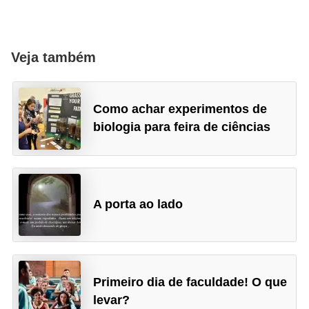
i
d
a
Veja também
d
e
Como achar experimentos de
e
biologia para feira de ciências
o
r
g
a
A porta ao lado
n
i
z
a
Primeiro dia de faculdade! O que
ç
levar?