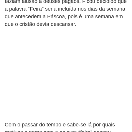
faziam alusão a deuses pagãos. Ficou decidido que
C
a palavra “Feira” seria incluída nos dias da semana
que antecedem a Páscoa, pois é uma semana em
a
que o cristão devia descansar.
r
r
o
s
p
a
r
a
G
T
A
S
Com o passar do tempo e sabe-se lá por quais