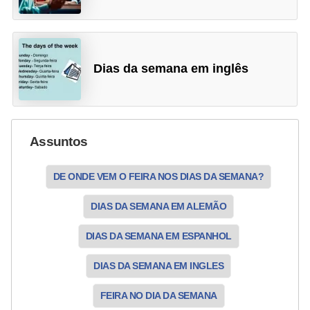
ã
o
V
Dias da semana em inglês
í
d
e
Assuntos
o
s
DE ONDE VEM O FEIRA NOS DIAS DA SEMANA?
e
T
DIAS DA SEMANA EM ALEMÃO
V
DIAS DA SEMANA EM ESPANHOL
DIAS DA SEMANA EM INGLES
FEIRA NO DIA DA SEMANA