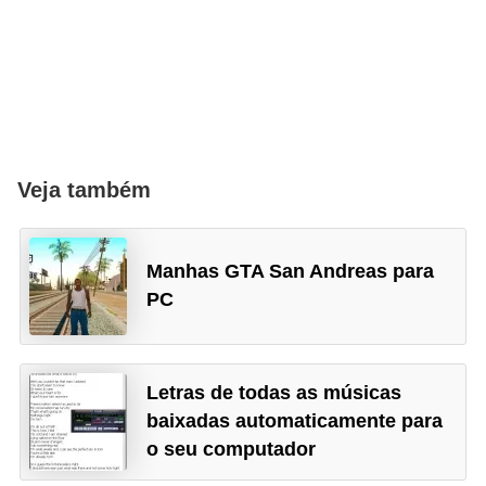
s
n
a
h
n
e
t
e
D
q
i
u
Veja também
n
e
h
c
e
r
Manhas GTA San Andreas para
i
i
PC
r
o
u
o
u
Letras de todas as músicas
G
m
baixadas automaticamente para
e
j
o seu computador
r
o