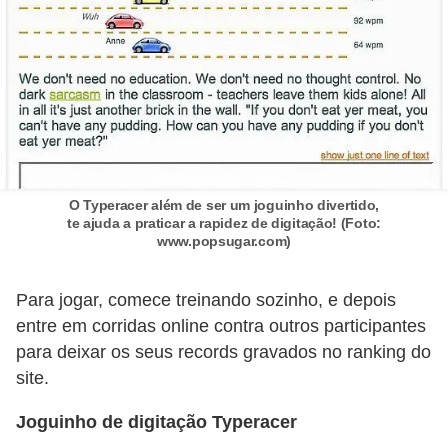
a
n
A
n
d
r
e
O Typeracer além de ser um joguinho divertido,
a
te ajuda a praticar a rapidez de digitação! (Foto:
s
www.popsugar.com)
G
Para jogar, comece treinando sozinho, e depois
T
entre em corridas online contra outros participantes
A
para deixar os seus records gravados no ranking do
V
site.
D
Joguinho de digitação Typeracer
i