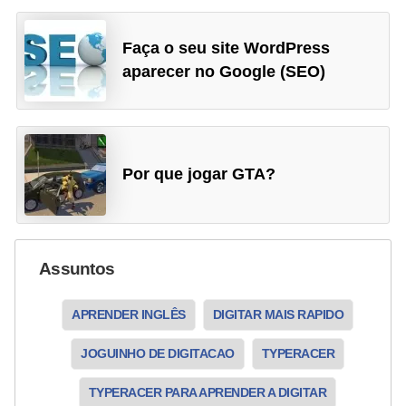
g
a
o
l
Faça o seu site WordPress
d
aparecer no Google (SEO)
I
i
l
f
e
u
r
s
e
Por que jogar GTA?
ã
n
o
t
d
e
e
d
Assuntos
e
ó
c
APRENDER INGLÊS
DIGITAR MAIS RAPIDO
t
o
i
JOGUINHO DE DIGITACAO
TYPERACER
r
c
r
TYPERACER PARA APRENDER A DIGITAR
a
i