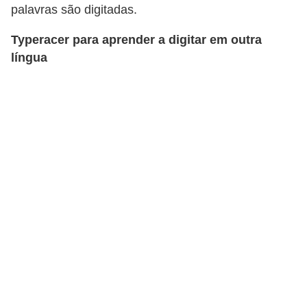
palavras são digitadas.
d
i
Typeracer para aprender a digitar em outra
c
língua
a
s
d
e
j
o
g
o
s
G
T