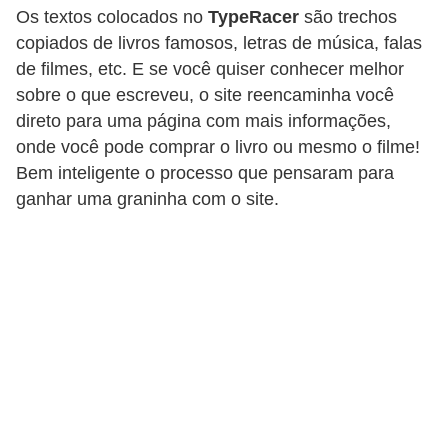
Os textos colocados no
TypeRacer
são trechos
c
copiados de livros famosos, letras de música, falas
a
de filmes, etc. E se você quiser conhecer melhor
s
sobre o que escreveu, o site reencaminha você
d
direto para uma página com mais informações,
e
onde você pode comprar o livro ou mesmo o filme!
i
Bem inteligente o processo que pensaram para
ganhar uma graninha com o site.
n
f
o
r
m
á
t
i
c