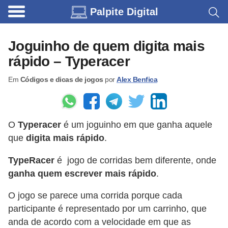
Palpite Digital
C
a
Joguinho de quem digita mais
r
rápido – Typeracer
r
Em
Códigos e dicas de jogos
por
Alex Benfica
o
s
C
O
Typeracer
é um joguinho em que ganha aquele
ó
que
digita mais rápido
.
d
TypeRacer
é jogo de corridas bem diferente, onde
i
ganha quem escrever mais rápido
.
g
o
O jogo se parece uma corrida porque cada
participante é representado por um carrinho, que
s
anda de acordo com a velocidade em que as
e