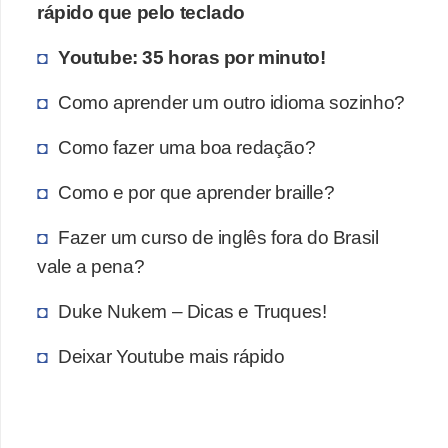
rápido que pelo teclado
i
e
d
s
Youtube: 35 horas por minuto!
c
a
r
Como aprender um outro idioma sozinho?
d
e
e
Como fazer uma boa redação?
v
e
e
Como e por que aprender braille?
o
r
r
m
Fazer um curso de inglês fora do Brasil
g
a
vale a pena?
i
a
s
Duke Nukem – Dicas e Truques!
n
r
i
Deixar Youtube mais rápido
á
z
p
a
i
ç
d