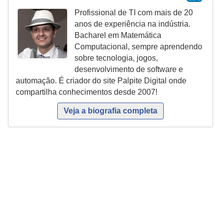
r
m
Profissional de TI com mais de 20
ô
s
anos de experiência na indústria.
n
i
Bacharel em Matemática
i
t
Computacional, sempre aprendendo
sobre tecnologia, jogos,
e
c
desenvolvimento de software e
m
a
automação. É criador do site Palpite Digital onde
u
compartilha conhecimentos desde 2007!
F
i
u
t
Veja a biografia completa
o
t
i
e
n
b
t
o
e
l
r
e
G
s
a