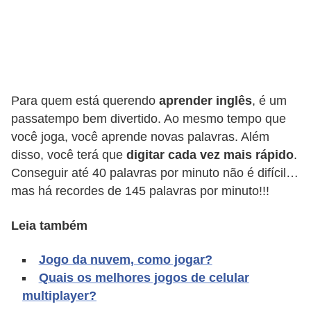
A
4
G
T
A
Para quem está querendo
aprender inglês
, é um
S
passatempo bem divertido. Ao mesmo tempo que
a
você joga, você aprende novas palavras. Além
disso, você terá que
digitar cada vez mais rápido
.
n
Conseguir até 40 palavras por minuto não é difícil…
A
mas há recordes de 145 palavras por minuto!!!
n
d
Leia também
r
Jogo da nuvem, como jogar?
e
Quais os melhores jogos de celular
a
multiplayer?
s