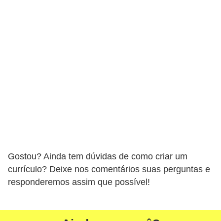
r
ô
n
i
c
a
F
u
t
e
b
Gostou? Ainda tem dúvidas de como criar um
currículo? Deixe nos comentários suas perguntas e
o
responderemos assim que possível!
l
G
a