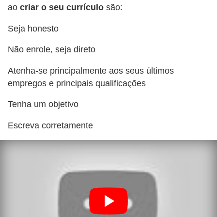
ao
criar o seu currículo
são:
c
a
Seja honesto
s
Não enrole, seja direto
d
e
Atenha-se principalmente aos seus últimos
i
empregos e principais qualificações
n
Tenha um objetivo
f
Escreva corretamente
o
r
m
á
t
i
c