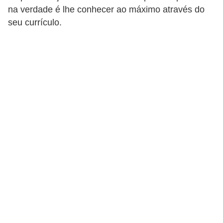
na verdade é lhe conhecer ao máximo através do
d
seu currículo.
i
c
a
s
d
e
j
o
g
o
s
G
T