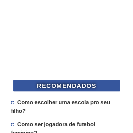
ã
o
V
í
d
e
o
s
e
RECOMENDADOS
T
V
Como escolher uma escola pro seu
filho?
Como ser jogadora de futebol
feminino?