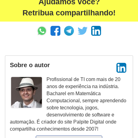
Ajudamos você?
n
Retribua compartilhando!
h
e
D
i
n
h
Sobre o autor
e
Profissional de TI com mais de 20
i
anos de experiência na indústria.
r
Bacharel em Matemática
o
Computacional, sempre aprendendo
sobre tecnologia, jogos,
G
desenvolvimento de software e
automação. É criador do site Palpite Digital onde
e
compartilha conhecimentos desde 2007!
r