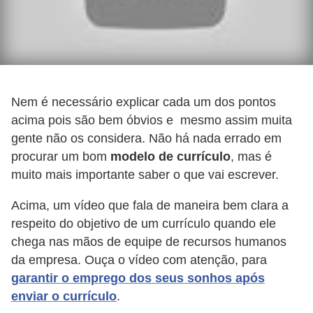
a
e
i
n
t
Nem é necessário explicar cada um dos pontos
acima pois são bem óbvios e mesmo assim muita
e
gente não os considera. Não há nada errado em
r
procurar um bom
modelo de currículo
, mas é
n
muito mais importante saber o que vai escrever.
e
t
Acima, um vídeo que fala de maneira bem clara a
respeito do objetivo de um currículo quando ele
E
chega nas mãos de equipe de recursos humanos
l
da empresa. Ouça o vídeo com atenção, para
e
garantir o emprego dos seus sonhos após
t
enviar o currículo
.