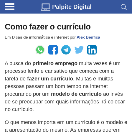
Palpite Digital
C
a
Como fazer o currículo
r
Em
Dicas de informática e internet
por
Alex Benfica
r
o
s
A busca do
primeiro emprego
muita vezes é um
C
processo lento e cansativo que começa com a
ó
tarefa de
fazer um currículo
. Muitas e muitas
d
pessoas passam um bom tempo na internet
procurando por um
modelo de currículo
ao invés
i
de se preocupar com quais informações irá colocar
g
no currículo.
o
s
O que menos importa em um currículo é o modelo e
a apresentação do mesmo. As empresas querem
e