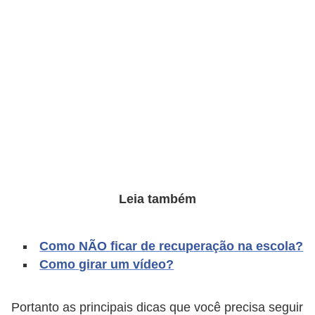
a
n
A
n
d
r
e
a
s
G
Leia também
T
A
Como NÃO ficar de recuperação na escola?
V
Como girar um vídeo?
D
Portanto as principais dicas que você precisa seguir
i