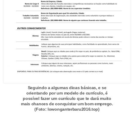
C
a
r
r
o
s
p
a
r
Seguindo a algumas dicas básicas, e se
a
orientando por um modelo de currículo, é
G
possível fazer um currículo que te dará muito
mais chances de conquistar um bom emprego.
T
(Foto: lowonganterbaru2016.top)
A
S