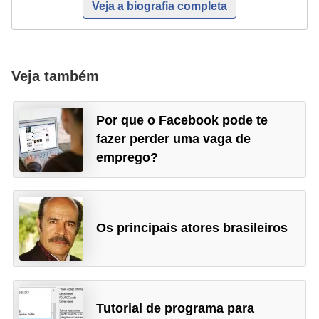
a
Veja a biografia completa
l
I
Veja também
l
u
Por que o Facebook pode te
s
fazer perder uma vaga de
ã
emprego?
o
d
e
ó
Os principais atores brasileiros
t
i
c
Tutorial de programa para
a