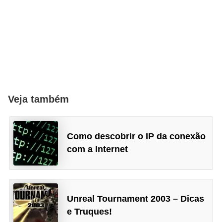
ã
o
V
í
d
e
Veja também
o
s
e
Como descobrir o IP da conexão
T
com a Internet
V
Unreal Tournament 2003 – Dicas
e Truques!