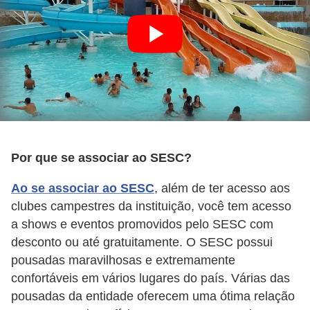
a
l
I
l
u
s
ã
Por que se associar ao SESC?
o
d
Ao se associar ao SESC
, além de ter acesso aos
e
clubes campestres da instituição, você tem acesso
ó
a shows e eventos promovidos pelo SESC com
t
desconto ou até gratuitamente. O SESC possui
pousadas maravilhosas e extremamente
i
confortáveis em vários lugares do país. Várias das
c
pousadas da entidade oferecem uma ótima relação
a