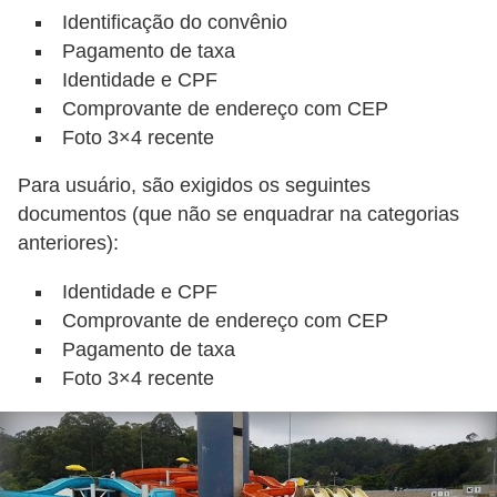
Identificação do convênio
n
Pagamento de taxa
h
Identidade e CPF
e
Comprovante de endereço com CEP
D
Foto 3×4 recente
i
Para usuário, são exigidos os seguintes
n
documentos (que não se enquadrar na categorias
h
anteriores):
e
Identidade e CPF
i
Comprovante de endereço com CEP
r
Pagamento de taxa
o
Foto 3×4 recente
G
e
r