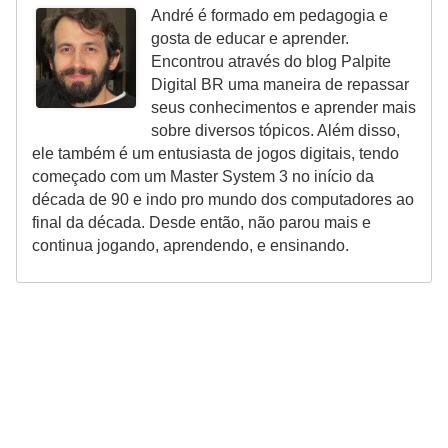
i
André é formado em pedagogia e
gosta de educar e aprender.
d
Encontrou através do blog Palpite
a
Digital BR uma maneira de repassar
d
seus conhecimentos e aprender mais
sobre diversos tópicos. Além disso,
e
ele também é um entusiasta de jogos digitais, tendo
e
começado com um Master System 3 no início da
o
década de 90 e indo pro mundo dos computadores ao
r
final da década. Desde então, não parou mais e
continua jogando, aprendendo, e ensinando.
g
a
n
i
z
a
ç