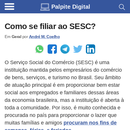
Palpite Digital
C
a
Como se filiar ao SESC?
r
Em
Geral
por
André M. Coelho
r
o
s
O Serviço Social do Comércio (SESC) é uma
C
instituição mantida pelos empresários do comércio
ó
de bens, serviços, e turismo no Brasil. Seu âmbito
d
de atuação principal é em proporcionar bem estar
social aos empregados e familiares dessas áreas
i
da economia brasileira, mas a instituição é aberta à
g
toda a comunidade. Por isso, é muito conhecida e
o
procurada no país para proporcionar o lazer que
s
muitas famílias e amigos
procuram nos fins de
e