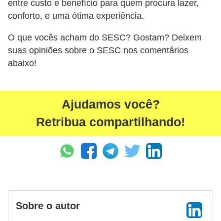
entre custo e benefício para quem procura lazer,
P
conforto, e uma ótima experiência.
i
O que vocês acham do SESC? Gostam? Deixem
a
suas opiniões sobre o SESC nos comentários
d
abaixo!
a
s
Ajudamos você?
P
Retribua compartilhando!
r
o
d
u
t
i
Sobre o autor
v