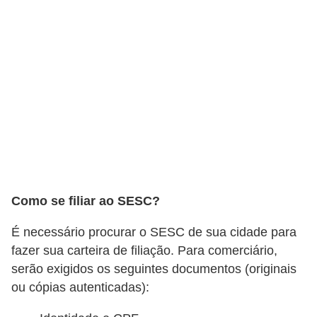
c
a
s
d
e
i
n
f
o
Como se filiar ao SESC?
r
m
É necessário procurar o SESC de sua cidade para
á
fazer sua carteira de filiação. Para comerciário,
serão exigidos os seguintes documentos (originais
t
ou cópias autenticadas):
i
c