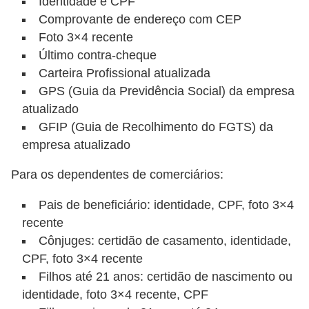
Identidade e CPF
a
Comprovante de endereço com CEP
e
Foto 3×4 recente
Último contra-cheque
i
Carteira Profissional atualizada
n
GPS (Guia da Previdência Social) da empresa
t
atualizado
e
GFIP (Guia de Recolhimento do FGTS) da
r
empresa atualizado
n
Para os dependentes de comerciários:
e
t
Pais de beneficiário: identidade, CPF, foto 3×4
recente
E
Cônjuges: certidão de casamento, identidade,
l
CPF, foto 3×4 recente
e
Filhos até 21 anos: certidão de nascimento ou
t
identidade, foto 3×4 recente, CPF