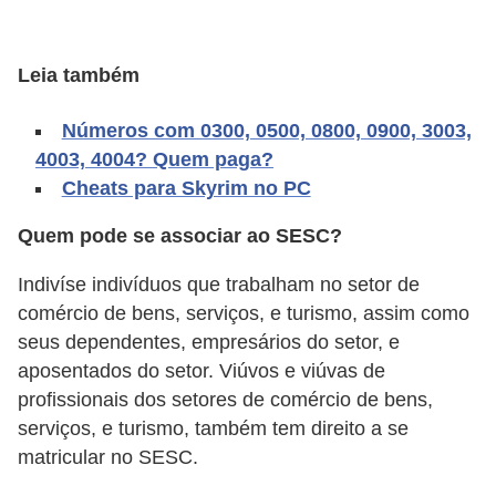
A
4
Leia também
G
T
Números com 0300, 0500, 0800, 0900, 3003,
A
4003, 4004? Quem paga?
S
Cheats para Skyrim no PC
a
Quem pode se associar ao SESC?
n
A
Indivíse indivíduos que trabalham no setor de
comércio de bens, serviços, e turismo, assim como
n
seus dependentes, empresários do setor, e
d
aposentados do setor. Viúvos e viúvas de
r
profissionais dos setores de comércio de bens,
e
serviços, e turismo, também tem direito a se
a
matricular no SESC.
s