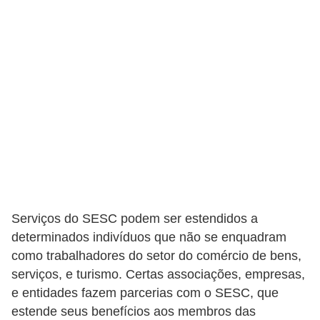
C
a
r
r
o
s
p
a
r
a
Serviços do SESC podem ser estendidos a
G
determinados indivíduos que não se enquadram
T
como trabalhadores do setor do comércio de bens,
serviços, e turismo. Certas associações, empresas,
A
e entidades fazem parcerias com o SESC, que
S
estende seus benefícios aos membros das