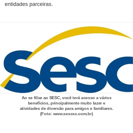
a
entidades parceiras.
n
A
n
d
r
e
a
s
G
T
Ao se filiar ao SESC, você terá acesso a vários
A
benefícios, principalmente muito lazer e
atividades de diversão para amigos e familiares.
V
(Foto: www.sescsc.com.br)
D
i