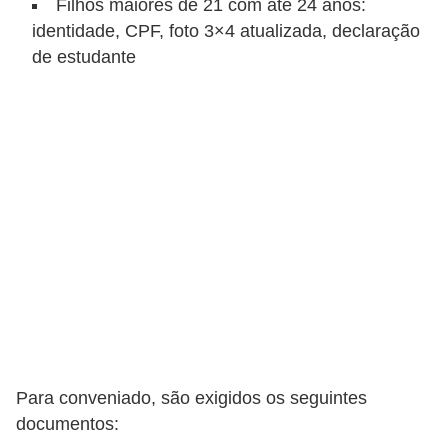
Filhos maiores de 21 com até 24 anos:
r
identidade, CPF, foto 3×4 atualizada, declaração
ô
de estudante
n
i
c
a
F
u
t
e
b
o
l
Para conveniado, são exigidos os seguintes
G
documentos:
a