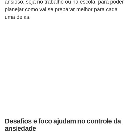
r
ansioso, seja no trabalho ou na escola, para poder
planejar como vai se preparar melhor para cada
ô
uma delas.
n
i
c
a
F
u
t
e
b
o
l
Desafios e foco ajudam no controle da
G
ansiedade
a