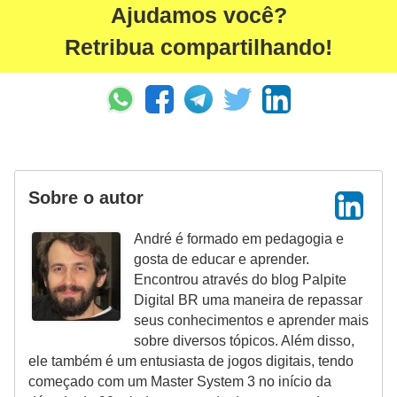
Ajudamos você?
ã
o
Retribua compartilhando!
V
í
d
e
o
Sobre o autor
s
e
André é formado em pedagogia e
gosta de educar e aprender.
T
Encontrou através do blog Palpite
V
Digital BR uma maneira de repassar
seus conhecimentos e aprender mais
sobre diversos tópicos. Além disso,
ele também é um entusiasta de jogos digitais, tendo
começado com um Master System 3 no início da