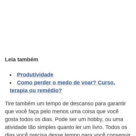
C
a
r
r
o
s
Leia também
p
a
Produtividade
r
Como perder o medo de voar? Curso,
a
terapia ou remédio?
G
Tire também um tempo de descanso para garantir
T
que você faça pelo menos uma coisa que você
A
gosta todos os dias. Pode ser um hobby, ou uma
S
atividade tão simples quanto ler um livro. Todos os
dias você precisa desse tempo para você conseguir