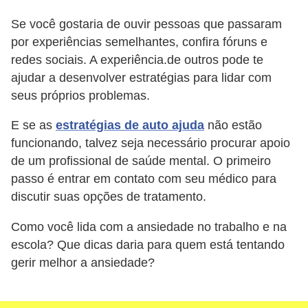
i
Se você gostaria de ouvir pessoas que passaram
d
por experiências semelhantes, confira fóruns e
a
redes sociais. A experiência.de outros pode te
d
ajudar a desenvolver estratégias para lidar com
e
seus próprios problemas.
e
E se as
estratégias de auto ajuda
não estão
o
funcionando, talvez seja necessário procurar apoio
r
de um profissional de saúde mental. O primeiro
g
passo é entrar em contato com seu médico para
a
discutir suas opções de tratamento.
n
Como você lida com a ansiedade no trabalho e na
i
escola? Que dicas daria para quem está tentando
z
gerir melhor a ansiedade?
a
ç