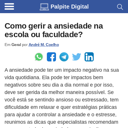
Palpite Digital
C
a
Como gerir a ansiedade na
r
escola ou faculdade?
r
Em
Geral
por
André M. Coelho
o
s
C
A ansiedade pode ter um impacto negativo na sua
ó
vida quotidiana. Ela pode ter impactos bem
d
negativos sobre seu dia a dia normal e por isso,
i
deve ser gerida da melhor maneira possível. Se
você está se sentindo ansioso ou estressado, tem
g
dificuldade em relaxar e quer estratégias práticas
o
para ajudar a controlar a ansiedade e o estresse,
s
reunimos as dicas que especialistas recomendam
e