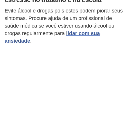
P
Evite álcool e drogas pois estes podem piorar seus
i
sintomas. Procure ajuda de um profissional de
saúde médica se você estiver usando álcool ou
a
drogas regularmente para
lidar com sua
d
ansiedade
.
a
s
P
r
o
d
u
t
i
v