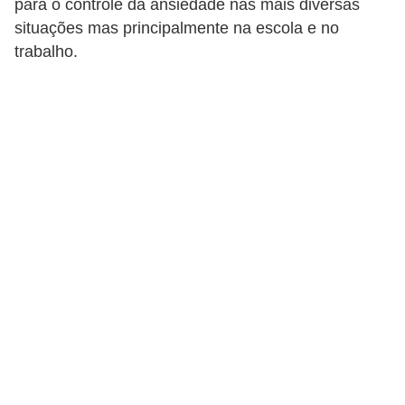
para o controle da ansiedade nas mais diversas
d
situações mas principalmente na escola e no
i
trabalho.
c
a
s
d
e
j
o
g
o
s
G
T