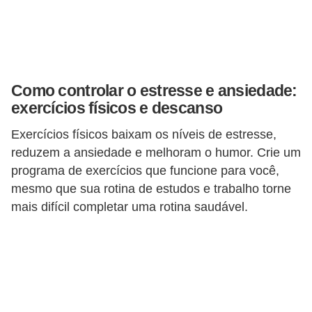
A
4
G
T
Como controlar o estresse e ansiedade:
A
exercícios físicos e descanso
S
Exercícios físicos baixam os níveis de estresse,
a
reduzem a ansiedade e melhoram o humor. Crie um
n
programa de exercícios que funcione para você,
A
mesmo que sua rotina de estudos e trabalho torne
n
mais difícil completar uma rotina saudável.
d
r
e
a
s