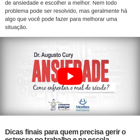
de ansiedade e escolher a melhor. Nem todo
a
problema pode ser resolvido, mas geralmente há
l
algo que você pode fazer para melhorar uma
I
situação.
l
u
s
ã
o
d
e
ó
t
i
c
Dicas finais para quem precisa gerir o
a
estresse no trabalho e na escola