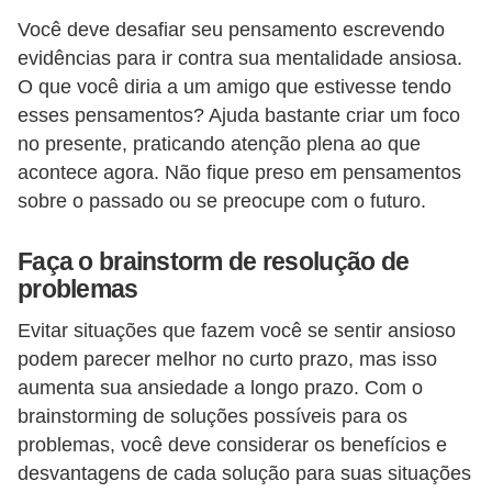
Você deve desafiar seu pensamento escrevendo
n
evidências para ir contra sua mentalidade ansiosa.
h
O que você diria a um amigo que estivesse tendo
e
esses pensamentos? Ajuda bastante criar um foco
D
no presente, praticando atenção plena ao que
i
acontece agora. Não fique preso em pensamentos
n
sobre o passado ou se preocupe com o futuro.
h
Faça o brainstorm de resolução de
e
problemas
i
r
Evitar situações que fazem você se sentir ansioso
podem parecer melhor no curto prazo, mas isso
o
aumenta sua ansiedade a longo prazo. Com o
G
brainstorming de soluções possíveis para os
e
problemas, você deve considerar os benefícios e
r
desvantagens de cada solução para suas situações