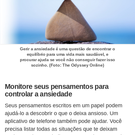
a
e
i
n
t
Gerir a ansiedade é uma questão de encontrar o
e
equilíbrio para uma vida mais saudável, e
procurar ajuda se você não conseguir fazer isso
r
sozinho. (Foto: The Odyssey Online)
n
e
Monitore seus pensamentos para
t
controlar a ansiedade
E
Seus pensamentos escritos em um papel podem
l
ajudá-lo a descobrir o que o deixa ansioso. Um
e
aplicativo de telefone também pode ajudar. Você
t
precisa listar todas as situações que te deixam