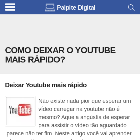
Palpite Digital
C
a
r
r
COMO DEIXAR O YOUTUBE
o
MAIS RÁPIDO?
s
C
ó
Deixar Youtube mais rápido
d
i
Não existe nada pior que esperar um
vídeo carregar na youtube não é
g
mesmo? Aquela angústia de esperar
o
para assistir o vídeo tão aguardado
s
parece não ter fim. Neste artigo você vai aprender
e