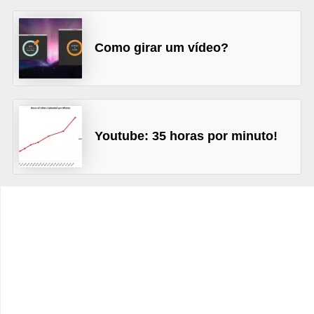
C
a
Como girar um vídeo?
r
r
o
s
Youtube: 35 horas por minuto!
p
a
r
a
G
T
A
S