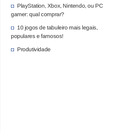
PlayStation, Xbox, Nintendo, ou PC
c
gamer: qual comprar?
a
s
10 jogos de tabuleiro mais legais,
d
populares e famosos!
e
Produtividade
i
n
f
o
r
m
á
t
i
c