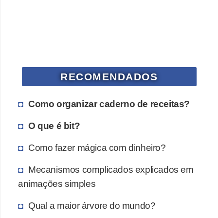
a
n
A
n
d
r
RECOMENDADOS
e
a
Como organizar caderno de receitas?
s
O que é bit?
G
Como fazer mágica com dinheiro?
T
A
Mecanismos complicados explicados em
V
animações simples
D
Qual a maior árvore do mundo?
i