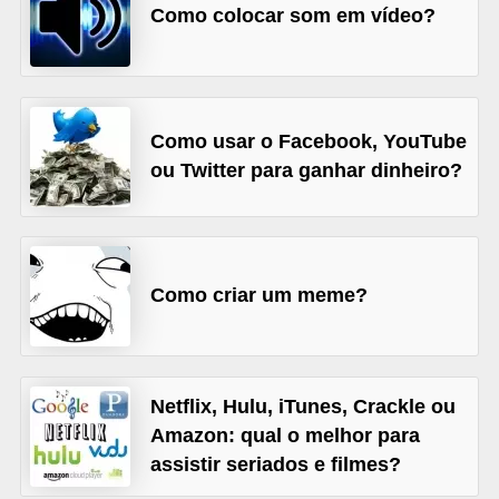
A
Como colocar som em vídeo?
4
G
T
Como usar o Facebook, YouTube
A
ou Twitter para ganhar dinheiro?
S
a
n
A
Como criar um meme?
n
d
r
Netflix, Hulu, iTunes, Crackle ou
e
Amazon: qual o melhor para
a
assistir seriados e filmes?
s