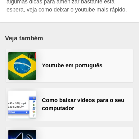
algumas dicas para amenizar bastante esta
d
espera, veja como deixar o youtube mais rápido.
i
c
a
Veja também
s
d
e
Youtube em português
j
o
g
Como baixar videos para o seu
o
computador
s
G
T