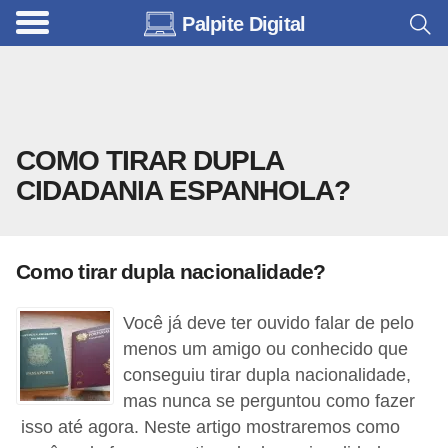
Palpite Digital
C
a
r
r
COMO TIRAR DUPLA
o
CIDADANIA ESPANHOLA?
s
C
ó
Como tirar dupla nacionalidade?
d
i
Você já deve ter ouvido falar de pelo
menos um amigo ou conhecido que
g
conseguiu tirar dupla nacionalidade,
o
mas nunca se perguntou como fazer
s
isso até agora. Neste artigo mostraremos como
e