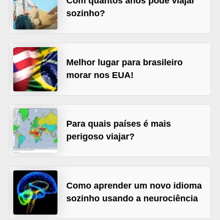
Com quantos anos pode viajar
A
sozinho?
4
G
T
Melhor lugar para brasileiro
A
morar nos EUA!
S
a
n
Para quais países é mais
A
perigoso viajar?
n
d
r
e
Como aprender um novo idioma
sozinho usando a neurociência
a
s