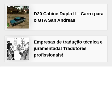
C
D20 Cabine Dupla II – Carro para
a
o GTA San Andreas
r
r
o
Empresas de tradução técnica e
s
juramentada! Tradutores
p
profissionais!
a
r
a
G
T
A
S