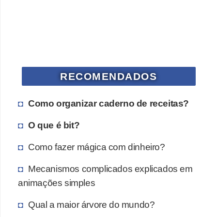
a
n
A
n
d
r
RECOMENDADOS
e
a
Como organizar caderno de receitas?
s
O que é bit?
G
Como fazer mágica com dinheiro?
T
A
Mecanismos complicados explicados em
V
animações simples
D
Qual a maior árvore do mundo?
i