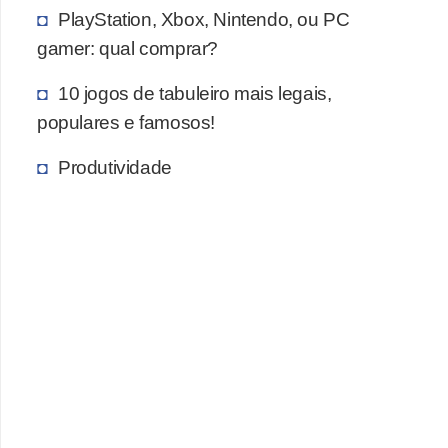
PlayStation, Xbox, Nintendo, ou PC
c
gamer: qual comprar?
a
s
10 jogos de tabuleiro mais legais,
d
populares e famosos!
e
Produtividade
i
n
f
o
r
m
á
t
i
c