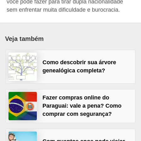
você pode fazer para tirar dupla nacionalidade
d
sem enfrentar muita dificuldade e burocracia.
i
c
a
Veja também
s
d
Como descobrir sua árvore
e
genealógica completa?
j
o
g
Fazer compras online do
o
Paraguai: vale a pena? Como
s
comprar com segurança?
G
T