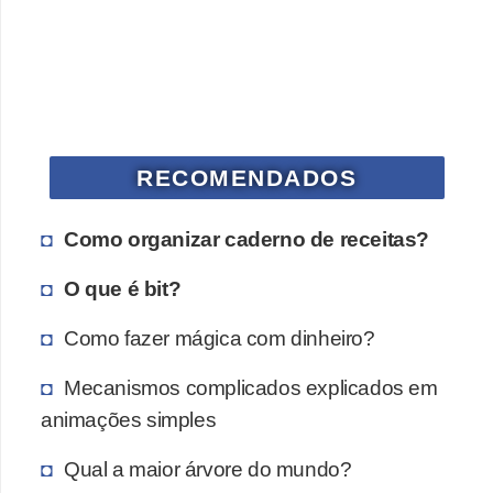
a
n
A
n
d
r
RECOMENDADOS
e
a
Como organizar caderno de receitas?
s
O que é bit?
G
Como fazer mágica com dinheiro?
T
A
Mecanismos complicados explicados em
V
animações simples
D
Qual a maior árvore do mundo?
i