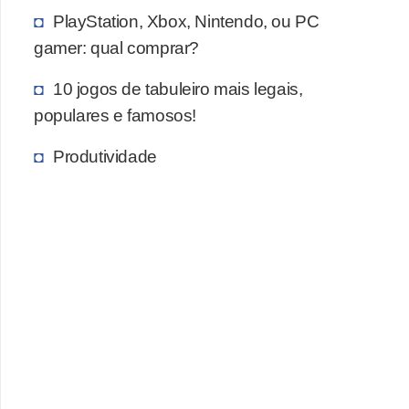
c
PlayStation, Xbox, Nintendo, ou PC
gamer: qual comprar?
a
s
10 jogos de tabuleiro mais legais,
d
populares e famosos!
e
Produtividade
i
n
f
o
r
m
á
t
i
c