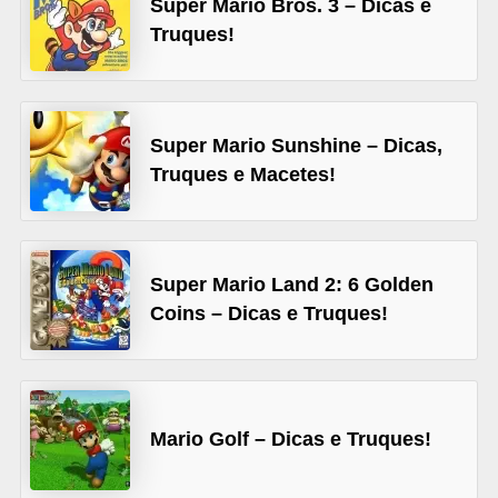
Super Mario Bros. 3 – Dicas e
A
Truques!
4
G
T
Super Mario Sunshine – Dicas,
A
Truques e Macetes!
S
a
n
A
Super Mario Land 2: 6 Golden
Coins – Dicas e Truques!
n
d
r
e
Mario Golf – Dicas e Truques!
a
s