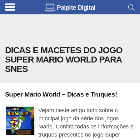
Palpite Digital
C
a
r
r
DICAS E MACETES DO JOGO
o
SUPER MARIO WORLD PARA
s
SNES
C
ó
d
Super Mario World – Dicas e Truques!
i
g
Vejam neste artigo tudo sobre o
principal jogo da série dos jogos
o
Mario. Confira todas as informações e
s
truques presentes no jogo Super
e