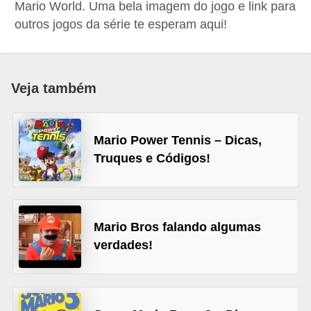
Mario World. Uma bela imagem do jogo e link para
d
outros jogos da série te esperam aqui!
i
c
a
Veja também
s
d
Mario Power Tennis – Dicas,
e
Truques e Códigos!
j
o
g
o
Mario Bros falando algumas
verdades!
s
G
T