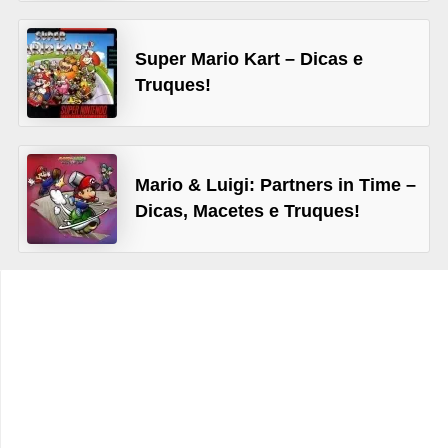
C
a
Super Mario Kart – Dicas e
Truques!
r
r
o
s
Mario & Luigi: Partners in Time –
p
Dicas, Macetes e Truques!
a
r
a
G
T
A
S