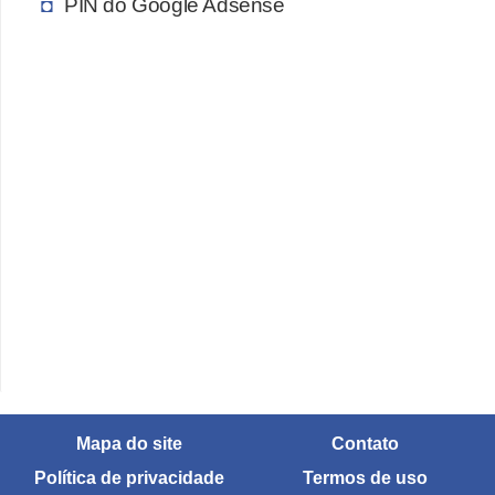
PIN do Google Adsense
c
a
s
d
e
i
n
f
o
r
m
á
t
Mapa do site
Contato
i
Política de privacidade
Termos de uso
c