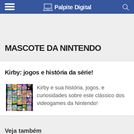
Palpite Digital
C
a
r
r
MASCOTE DA NINTENDO
o
s
C
Kirby: jogos e história da série!
ó
d
Kirby e sua história, jogos, e
curiosidades sobre este clássico dos
i
videogames da Nintendo!
g
o
s
Veja também
e