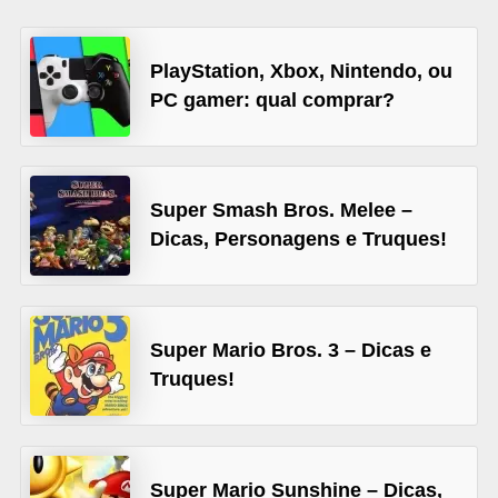
d
i
PlayStation, Xbox, Nintendo, ou
c
PC gamer: qual comprar?
a
s
d
Super Smash Bros. Melee –
e
Dicas, Personagens e Truques!
j
o
g
Super Mario Bros. 3 – Dicas e
o
Truques!
s
G
T
Super Mario Sunshine – Dicas,