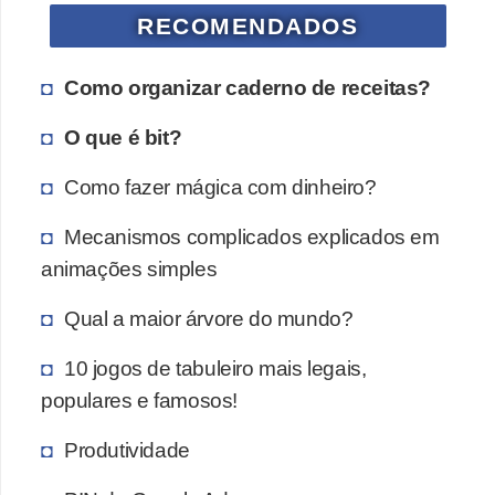
a
RECOMENDADOS
n
A
Como organizar caderno de receitas?
n
d
O que é bit?
r
Como fazer mágica com dinheiro?
e
a
Mecanismos complicados explicados em
s
animações simples
G
Qual a maior árvore do mundo?
T
10 jogos de tabuleiro mais legais,
A
populares e famosos!
V
Produtividade
D
i