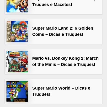
A
Truques e Macetes!
4
G
T
Super Mario Land 2: 6 Golden
A
Coins – Dicas e Truques!
S
a
n
Mario vs. Donkey Kong 2: March
A
of the Minis – Dicas e Truques!
n
d
r
Super Mario World – Dicas e
e
Truques!
a
s