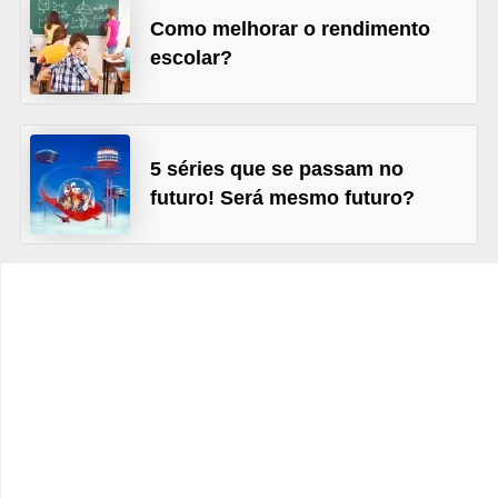
Como melhorar o rendimento
C
escolar?
a
r
r
o
5 séries que se passam no
s
futuro! Será mesmo futuro?
p
a
r
a
G
T
A
S