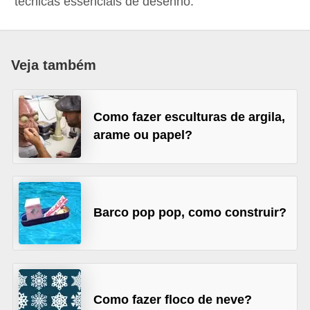
técnicas essenciais de desenho.
d
i
c
Veja também
a
s
Como fazer esculturas de argila,
d
arame ou papel?
e
j
o
g
Barco pop pop, como construir?
o
s
G
T
Como fazer floco de neve?