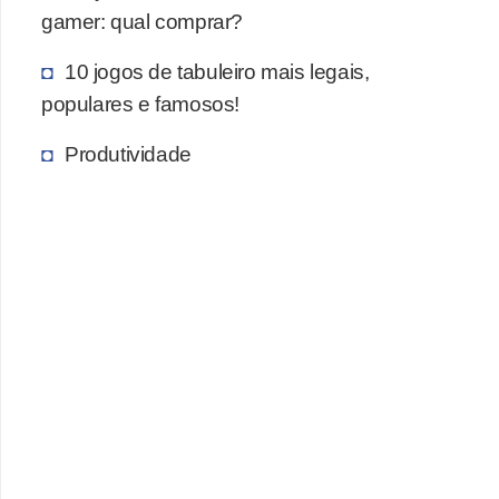
gamer: qual comprar?
c
a
10 jogos de tabuleiro mais legais,
s
populares e famosos!
d
Produtividade
e
i
n
f
o
r
m
á
t
i
c