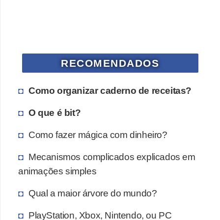
a
n
A
n
d
RECOMENDADOS
r
e
Como organizar caderno de receitas?
a
O que é bit?
s
Como fazer mágica com dinheiro?
G
T
Mecanismos complicados explicados em
A
animações simples
V
Qual a maior árvore do mundo?
D
PlayStation, Xbox, Nintendo, ou PC
i