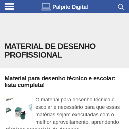
Palpite Digital
C
a
r
r
MATERIAL DE DESENHO
o
PROFISSIONAL
s
C
ó
Material para desenho técnico e escolar:
d
lista completa!
i
O material para desenho técnico e
g
escolar é necessário para que essas
o
matérias sejam executadas com o
s
melhor aproveitamento, aprendendo
e