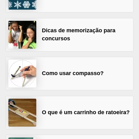
A
4
G
Dicas de memorização para
T
concursos
A
S
a
n
Como usar compasso?
A
n
d
r
O que é um carrinho de ratoeira?
e
a
s