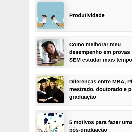
d
Produtividade
i
c
a
s
Como melhorar meu
d
desempenho em provas
SEM estudar mais temp
e
j
o
Diferenças entre MBA, P
g
mestrado, doutorado e p
o
graduação
s
G
5 motivos para fazer um
T
pós-graduação