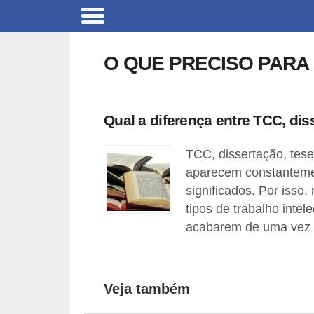
C
a
O QUE PRECISO PARA
r
r
o
Qual a diferença entre TCC, dis
s
TCC, dissertação, tes
C
aparecem constanteme
ó
significados. Por isso,
d
tipos de trabalho intel
i
acabarem de uma vez 
g
o
Veja também
s
e