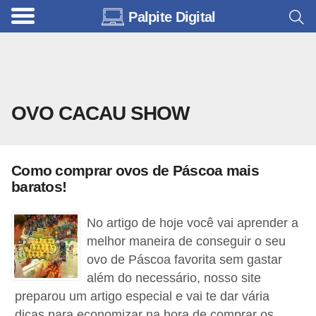
Palpite Digital
C
a
r
r
OVO CACAU SHOW
o
s
C
Como comprar ovos de Páscoa mais
ó
baratos!
d
No artigo de hoje você vai aprender a
i
melhor maneira de conseguir o seu
g
ovo de Páscoa favorita sem gastar
o
além do necessário, nosso site
s
preparou um artigo especial e vai te dar vária
e
dicas para economizar na hora de comprar os