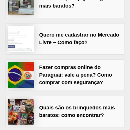
A
mais baratos?
4
G
T
Quero me cadastrar no Mercado
A
Livre – Como faço?
S
a
n
Fazer compras online do
A
Paraguai: vale a pena? Como
comprar com segurança?
n
d
r
Quais são os brinquedos mais
e
baratos: como encontrar?
a
s