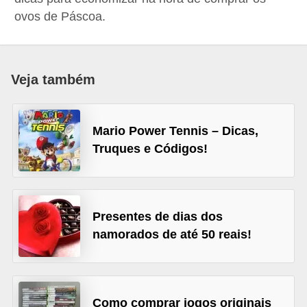
d
ovos de Páscoa.
i
c
a
Veja também
s
d
Mario Power Tennis – Dicas,
e
Truques e Códigos!
j
o
g
Presentes de dias dos
o
namorados de até 50 reais!
s
G
T
Como comprar jogos originais