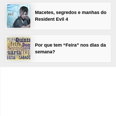
C
Macetes, segredos e manhas do
a
Resident Evil 4
r
r
o
Por que tem “Feira” nos dias da
s
semana?
p
a
r
a
G
T
A
S