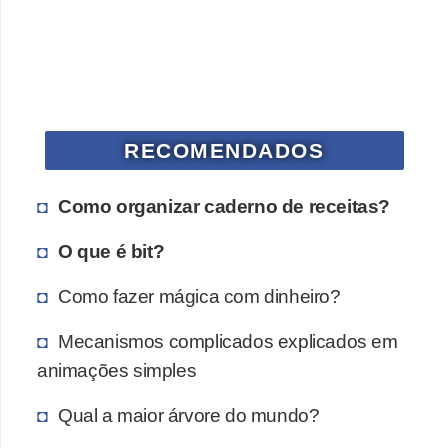
a
n
A
n
d
RECOMENDADOS
r
e
Como organizar caderno de receitas?
a
s
O que é bit?
G
Como fazer mágica com dinheiro?
T
A
Mecanismos complicados explicados em
animações simples
V
D
Qual a maior árvore do mundo?
i