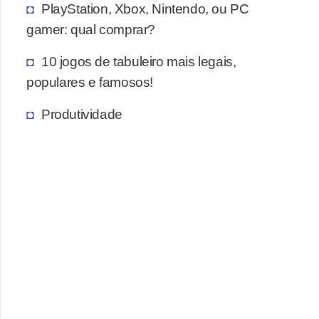
PlayStation, Xbox, Nintendo, ou PC
c
gamer: qual comprar?
a
s
10 jogos de tabuleiro mais legais,
d
populares e famosos!
e
Produtividade
i
n
f
o
r
m
á
t
i
c