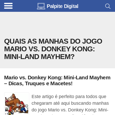
Palpite Digital
C
a
r
r
QUAIS AS MANHAS DO JOGO
o
MARIO VS. DONKEY KONG:
s
MINI-LAND MAYHEM?
C
ó
d
Mario vs. Donkey Kong: Mini-Land Mayhem
i
– Dicas, Truques e Macetes!
g
Este artigo é perfeito para todos que
o
chegaram até aqui buscando manhas
s
do jogo Mario vs. Donkey Kong: Mini-
e