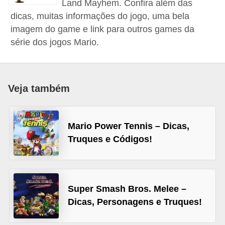
Land Mayhem. Confira além das
d
dicas, muitas informações do jogo, uma bela
i
imagem do game e link para outros games da
c
série dos jogos Mario.
a
s
d
Veja também
e
j
Mario Power Tennis – Dicas,
o
Truques e Códigos!
g
o
s
Super Smash Bros. Melee –
G
Dicas, Personagens e Truques!
T