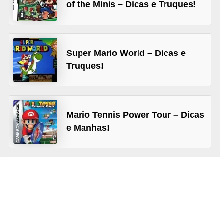
of the Minis – Dicas e Truques!
C
a
r
Super Mario World – Dicas e
r
Truques!
o
s
p
Mario Tennis Power Tour – Dicas
a
e Manhas!
r
a
G
T
A
S