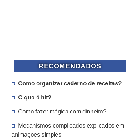
a
n
A
n
d
r
e
RECOMENDADOS
a
s
Como organizar caderno de receitas?
G
T
O que é bit?
A
Como fazer mágica com dinheiro?
V
Mecanismos complicados explicados em
D
animações simples
i