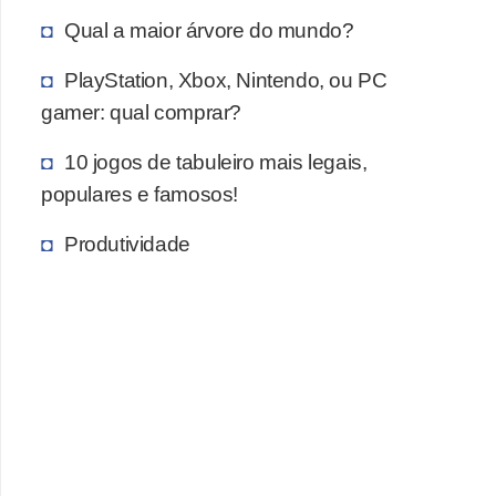
c
Qual a maior árvore do mundo?
a
PlayStation, Xbox, Nintendo, ou PC
s
gamer: qual comprar?
d
e
10 jogos de tabuleiro mais legais,
i
populares e famosos!
n
Produtividade
f
o
r
m
á
t
i
c