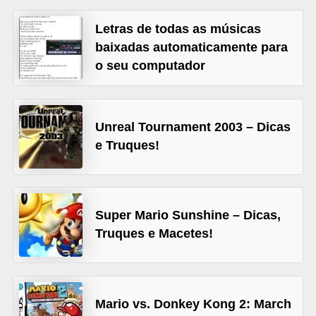
A
4
Letras de todas as músicas
baixadas automaticamente para
G
o seu computador
T
A
S
Unreal Tournament 2003 – Dicas
a
e Truques!
n
A
n
Super Mario Sunshine – Dicas,
d
Truques e Macetes!
r
e
a
Mario vs. Donkey Kong 2: March
s