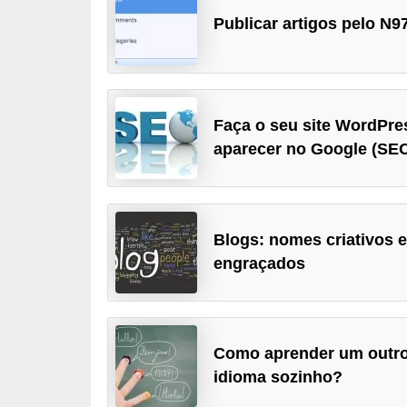
d
Publicar artigos pelo N9
i
c
a
Faça o seu site WordPre
s
aparecer no Google (SE
d
e
j
o
Blogs: nomes criativos 
engraçados
g
o
s
Como aprender um outr
G
idioma sozinho?
T