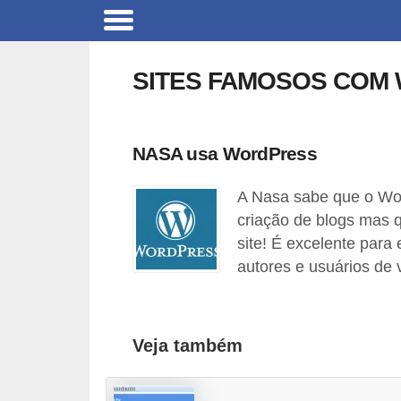
C
a
SITES FAMOSOS COM
r
r
o
NASA usa WordPress
s
A Nasa sabe que o Wo
C
criação de blogs mas 
ó
site! É excelente para
d
autores e usuários de v
i
g
o
Veja também
s
e