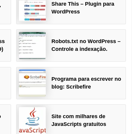
Share This – Plugin para
7
WordPress
ss
Robots.txt no WordPress –
O)
Controle a indexação.
e
Programa para escrever no
blog: Scribefire
o
Site com milhares de
JavaScripts gratuitos