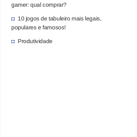
gamer: qual comprar?
c
a
10 jogos de tabuleiro mais legais,
s
populares e famosos!
d
Produtividade
e
i
n
f
o
r
m
á
t
i
c