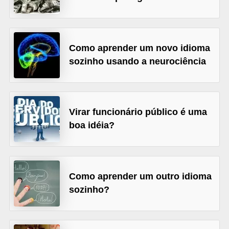
A
4
G
Como aprender um novo idioma
T
sozinho usando a neurociência
A
S
a
Virar funcionário público é uma
n
boa idéia?
A
n
d
Como aprender um outro idioma
r
sozinho?
e
a
s