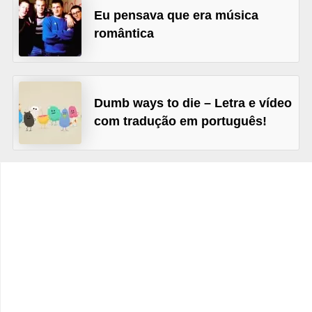
Eu pensava que era música
C
romântica
a
r
r
o
Dumb ways to die – Letra e vídeo
com tradução em português!
s
p
a
r
a
G
T
A
S