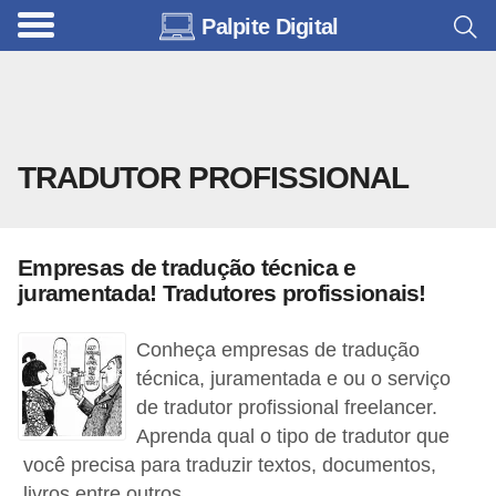
Palpite Digital
C
a
r
r
TRADUTOR PROFISSIONAL
o
s
C
Empresas de tradução técnica e
ó
juramentada! Tradutores profissionais!
d
Conheça empresas de tradução
i
técnica, juramentada e ou o serviço
g
de tradutor profissional freelancer.
o
Aprenda qual o tipo de tradutor que
s
você precisa para traduzir textos, documentos,
e
livros entre outros.