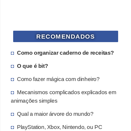
a
n
A
n
d
RECOMENDADOS
r
Como organizar caderno de receitas?
e
a
O que é bit?
s
Como fazer mágica com dinheiro?
G
T
Mecanismos complicados explicados em
A
animações simples
V
Qual a maior árvore do mundo?
D
PlayStation, Xbox, Nintendo, ou PC
i