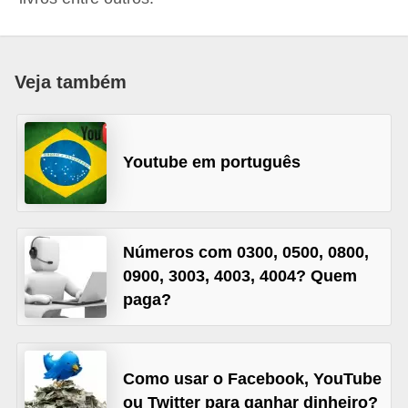
d
i
c
Veja também
a
s
d
Youtube em português
e
j
o
Números com 0300, 0500, 0800,
g
0900, 3003, 4003, 4004? Quem
o
paga?
s
G
Como usar o Facebook, YouTube
T
ou Twitter para ganhar dinheiro?