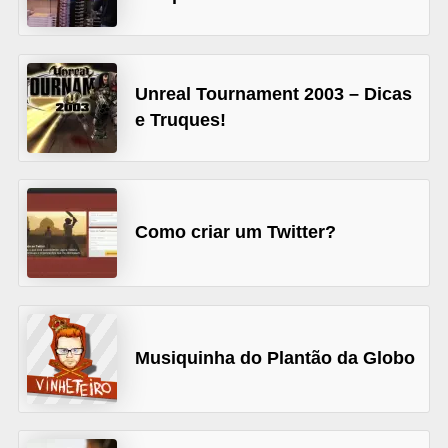
A
4
G
Unreal Tournament 2003 – Dicas
T
e Truques!
A
S
a
n
Como criar um Twitter?
A
n
d
r
Musiquinha do Plantão da Globo
e
a
s