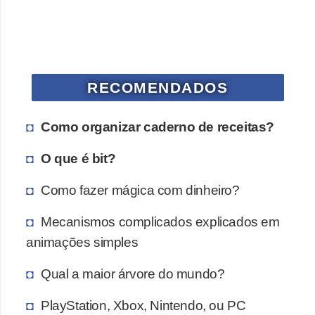
a
n
A
n
d
RECOMENDADOS
r
Como organizar caderno de receitas?
e
a
O que é bit?
s
Como fazer mágica com dinheiro?
G
T
Mecanismos complicados explicados em
A
animações simples
V
Qual a maior árvore do mundo?
D
PlayStation, Xbox, Nintendo, ou PC
i