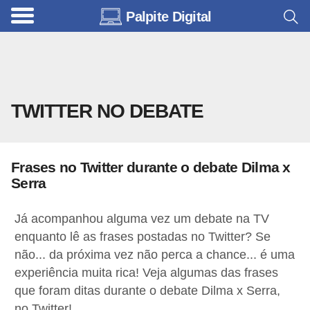
Palpite Digital
C
a
r
r
TWITTER NO DEBATE
o
s
C
Frases no Twitter durante o debate Dilma x
ó
Serra
d
Já acompanhou alguma vez um debate na TV
i
enquanto lê as frases postadas no Twitter? Se
g
não... da próxima vez não perca a chance... é uma
o
experiência muita rica! Veja algumas das frases
s
que foram ditas durante o debate Dilma x Serra,
e
no Twitter!