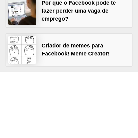
Por que o Facebook pode te
C
fazer perder uma vaga de
a
emprego?
r
r
o
Criador de memes para
Facebook! Meme Creator!
s
p
a
r
a
G
T
A
S