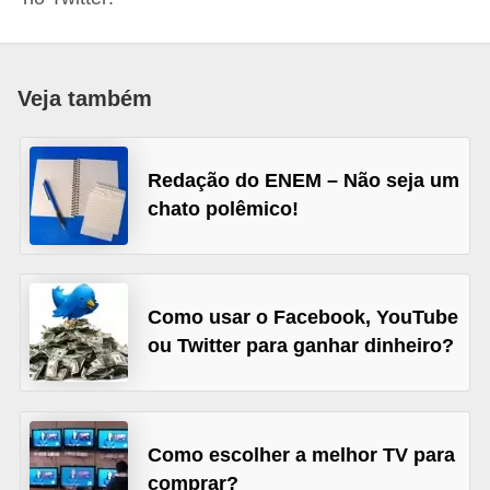
d
i
c
Veja também
a
s
Redação do ENEM – Não seja um
d
chato polêmico!
e
j
o
Como usar o Facebook, YouTube
g
ou Twitter para ganhar dinheiro?
o
s
G
Como escolher a melhor TV para
T
comprar?