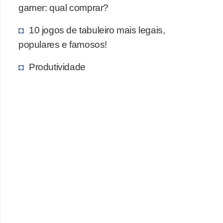
gamer: qual comprar?
c
a
10 jogos de tabuleiro mais legais,
s
populares e famosos!
d
Produtividade
e
i
n
f
o
r
m
á
t
i
c