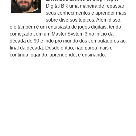
Digital BR uma maneira de repassar
n
seus conhecimentos e aprender mais
h
sobre diversos tópicos. Além disso,
e
ele também é um entusiasta de jogos digitais, tendo
começado com um Master System 3 no início da
D
década de 90 e indo pro mundo dos computadores ao
i
final da década. Desde então, não parou mais e
n
continua jogando, aprendendo, e ensinando.
h
e
i
r
o
G
e
r