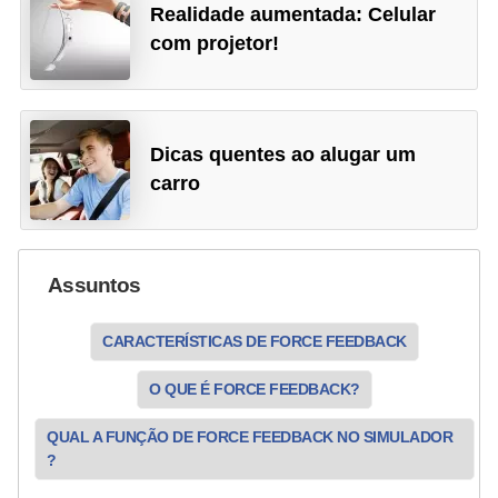
Realidade aumentada: Celular
P
com projetor!
i
a
d
Dicas quentes ao alugar um
a
carro
s
P
r
Assuntos
o
CARACTERÍSTICAS DE FORCE FEEDBACK
d
u
O QUE É FORCE FEEDBACK?
t
QUAL A FUNÇÃO DE FORCE FEEDBACK NO SIMULADOR
i
?
v