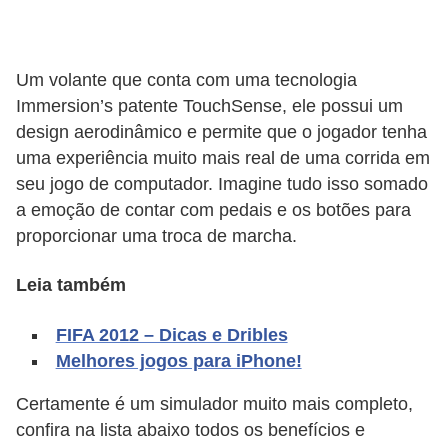
A
4
G
Um volante que conta com uma tecnologia
T
Immersion’s patente TouchSense, ele possui um
design aerodinâmico e permite que o jogador tenha
A
uma experiência muito mais real de uma corrida em
S
seu jogo de computador. Imagine tudo isso somado
a
a emoção de contar com pedais e os botões para
n
proporcionar uma troca de marcha.
A
Leia também
n
d
FIFA 2012 – Dicas e Dribles
r
Melhores jogos para iPhone!
e
Certamente é um simulador muito mais completo,
a
confira na lista abaixo todos os benefícios e
s