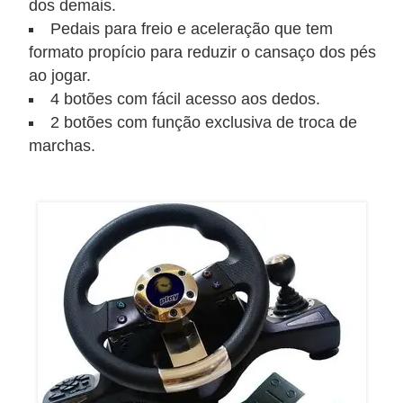
a
dos demais.
n
Pedais para freio e aceleração que tem
formato propício para reduzir o cansaço dos pés
A
ao jogar.
n
4 botões com fácil acesso aos dedos.
d
2 botões com função exclusiva de troca de
r
marchas.
e
a
s
G
T
A
V
D
i