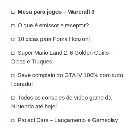
ã
Mesa para jogos – Warcraft 3
o
O que é emissor e receptor?
V
í
10 dicas para Forza Horizon!
d
Super Mario Land 2: 6 Golden Coins –
e
Dicas e Truques!
o
s
Save completo do GTA IV 100% com tudo
e
liberado!
T
Todos os consoles de vídeo game da
V
Nintendo até hoje!
Project Cars – Lançamento e Gameplay