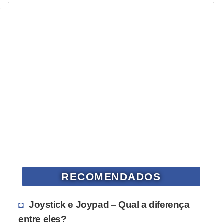
i
d
a
d
e
e
o
r
g
a
n
i
RECOMENDADOS
z
a
Joystick e Joypad – Qual a diferença
ç
entre eles?