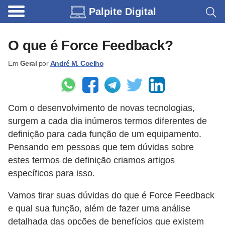
Palpite Digital
C
a
O que é Force Feedback?
r
Em
Geral
por
André M. Coelho
r
o
s
Com o desenvolvimento de novas tecnologias,
C
surgem a cada dia inúmeros termos diferentes de
ó
definição para cada função de um equipamento.
d
Pensando em pessoas que tem dúvidas sobre
estes termos de definição criamos artigos
i
específicos para isso.
g
o
Vamos tirar suas dúvidas do que é Force Feedback
s
e qual sua função, além de fazer uma análise
detalhada das opções de benefícios que existem
e