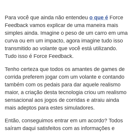
a
e
Para você que ainda não entendeu
o que é
Force
i
Feedback vamos explicar de uma maneira mais
simples ainda. Imagine o peso de um carro em uma
n
curva ou em um impacto, agora imagine tudo isso
t
transmitido ao volante que você está utilizando.
e
Tudo isso é Force Feedback.
r
Tenho certeza que todos os amantes de games de
n
corrida preferem jogar com um volante e contando
e
também com os pedais para dar aquele realismo
t
maior, a criação desta tecnologia criou um realismo
E
sensacional aos jogos de corridas e atraiu ainda
mais adeptos para estes simuladores.
l
e
Então, conseguimos entrar em um acordo? Todos
t
saíram daqui satisfeitos com as informações e