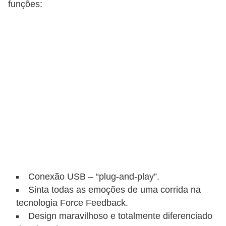
funções:
C
a
r
r
o
s
p
a
r
a
G
Conexão USB – “plug-and-play”.
T
Sinta todas as emoções de uma corrida na
A
tecnologia Force Feedback.
S
Design maravilhoso e totalmente diferenciado