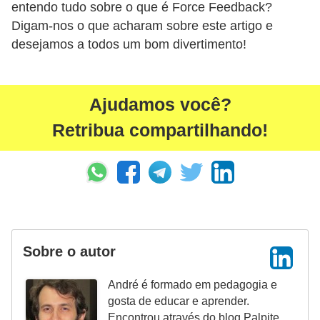
r
entendo tudo sobre o que é Force Feedback?
ô
Digam-nos o que acharam sobre este artigo e
desejamos a todos um bom divertimento!
n
i
c
Ajudamos você?
a
Retribua compartilhando!
F
u
t
e
b
o
Sobre o autor
l
André é formado em pedagogia e
G
gosta de educar e aprender.
a
Encontrou através do blog Palpite