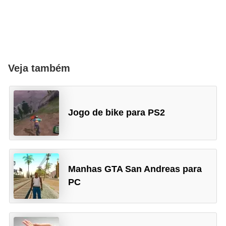
a
l
I
l
Veja também
u
s
ã
Jogo de bike para PS2
o
d
e
ó
Manhas GTA San Andreas para
t
PC
i
c
a