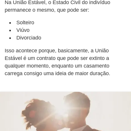
Na União Estável, o Estado Civil do indivíduo
a
permanece o mesmo, que pode ser:
e
Solteiro
i
Viúvo
n
Divorciado
t
Isso acontece porque, basicamente, a União
e
Estável é um contrato que pode ser extinto a
r
qualquer momento, enquanto um casamento
n
carrega consigo uma ideia de maior duração.
e
t
E
l
e
t