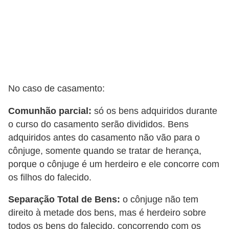
P
i
a
d
a
No caso de casamento:
s
Comunhão parcial:
só os bens adquiridos durante
P
o curso do casamento serão divididos. Bens
r
adquiridos antes do casamento não vão para o
o
cônjuge, somente quando se tratar de herança,
d
porque o cônjuge é um herdeiro e ele concorre com
u
os filhos do falecido.
t
Separação Total de Bens:
o cônjuge não tem
i
direito à metade dos bens, mas é herdeiro sobre
v
todos os bens do falecido, concorrendo com os