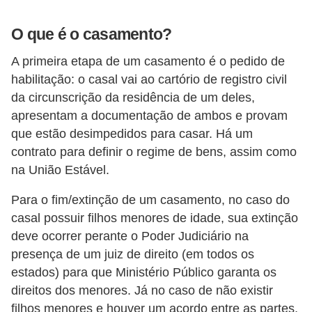
n
O que é o casamento?
h
e
A primeira etapa de um casamento é o pedido de
habilitação: o casal vai ao cartório de registro civil
D
da circunscrição da residência de um deles,
i
apresentam a documentação de ambos e provam
n
que estão desimpedidos para casar. Há um
h
contrato para definir o regime de bens, assim como
e
na União Estável.
i
Para o fim/extinção de um casamento, no caso do
r
casal possuir filhos menores de idade, sua extinção
o
deve ocorrer perante o Poder Judiciário na
presença de um juiz de direito (em todos os
G
estados) para que Ministério Público garanta os
e
direitos dos menores. Já no caso de não existir
r
filhos menores e houver um acordo entre as partes,