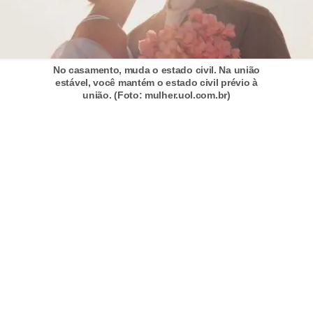
r
ô
n
i
No casamento, muda o estado civil. Na união
estável, você mantém o estado civil prévio à
c
união. (Foto: mulher.uol.com.br)
a
F
u
t
e
b
o
l
G
a