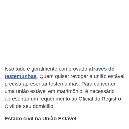
c
a
s
d
e
i
n
f
Isso tudo é geralmente comprovado
através de
o
testemunhas
. Quem quiser revogar a união estável
precisa apresentar testemunhas. Para converter
r
uma união estável em matrimônio, é necessário
m
apresentar um requerimento ao Oficial do Registro
á
Civil de seu domicílio.
t
i
Estado civil na União Estável
c