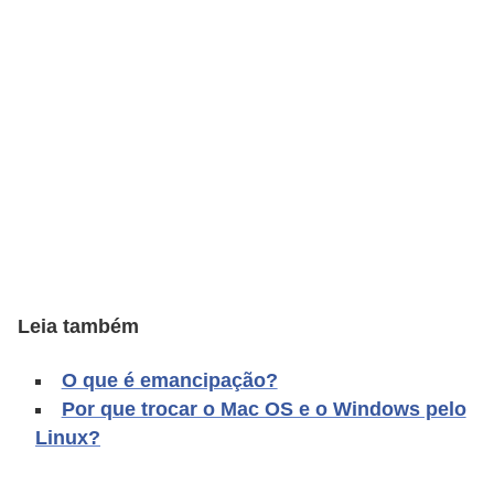
A
4
G
T
A
S
a
n
A
n
Leia também
d
O que é emancipação?
r
Por que trocar o Mac OS e o Windows pelo
e
Linux?
a
s