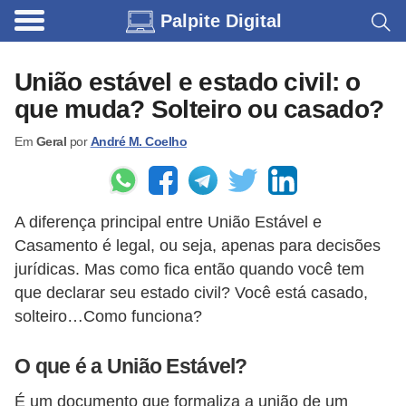
Palpite Digital
C
a
União estável e estado civil: o
r
que muda? Solteiro ou casado?
r
Em
Geral
por
André M. Coelho
o
s
C
A diferença principal entre União Estável e
ó
Casamento é legal, ou seja, apenas para decisões
d
jurídicas. Mas como fica então quando você tem
i
que declarar seu estado civil? Você está casado,
solteiro…Como funciona?
g
o
O que é a União Estável?
s
e
É um documento que formaliza a união de um