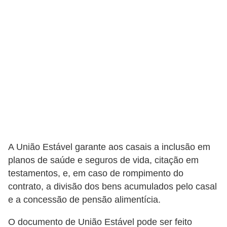
C
a
r
r
o
s
p
a
r
A União Estável garante aos casais a inclusão em
a
planos de saúde e seguros de vida, citação em
G
testamentos, e, em caso de rompimento do
T
contrato, a divisão dos bens acumulados pelo casal
A
e a concessão de pensão alimentícia.
S
O documento de União Estável pode ser feito