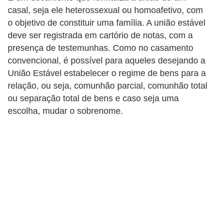
casal, seja ele heterossexual ou homoafetivo, com
d
o objetivo de constituir uma família. A união estável
i
deve ser registrada em cartório de notas, com a
c
presença de testemunhas. Como no casamento
a
convencional, é possível para aqueles desejando a
s
União Estável estabelecer o regime de bens para a
d
relação, ou seja, comunhão parcial, comunhão total
ou separação total de bens e caso seja uma
e
escolha, mudar o sobrenome.
j
o
g
o
s
G
T