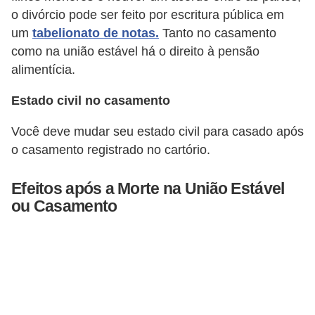
a
o divórcio pode ser feito por escritura pública em
l
um
tabelionato de notas.
Tanto no casamento
como na união estável há o direito à pensão
I
alimentícia.
l
u
Estado civil no casamento
s
Você deve mudar seu estado civil para casado após
ã
o casamento registrado no cartório.
o
d
Efeitos após a Morte na União Estável
e
ou Casamento
ó
t
i
c
a