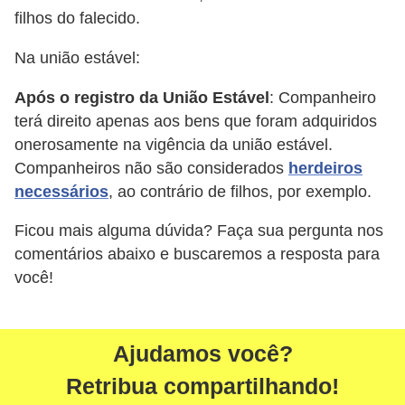
i
filhos do falecido.
d
Na união estável:
a
d
Após o registro da União Estável
: Companheiro
terá direito apenas aos bens que foram adquiridos
e
onerosamente na vigência da união estável.
e
Companheiros não são considerados
herdeiros
o
necessários
, ao contrário de filhos, por exemplo.
r
g
Ficou mais alguma dúvida? Faça sua pergunta nos
comentários abaixo e buscaremos a resposta para
a
você!
n
i
z
Ajudamos você?
a
Retribua compartilhando!
ç