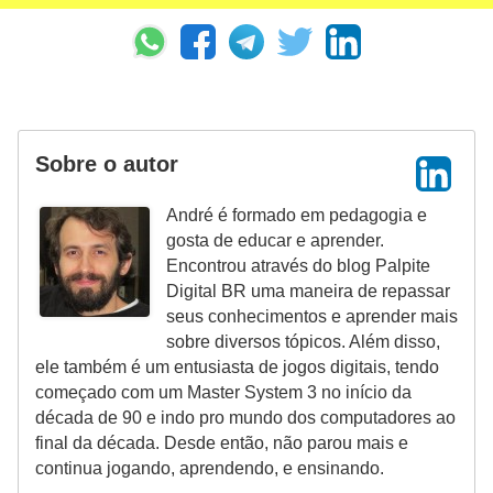
ã
o
V
í
d
Sobre o autor
e
André é formado em pedagogia e
o
gosta de educar e aprender.
s
Encontrou através do blog Palpite
e
Digital BR uma maneira de repassar
seus conhecimentos e aprender mais
T
sobre diversos tópicos. Além disso,
V
ele também é um entusiasta de jogos digitais, tendo
começado com um Master System 3 no início da
década de 90 e indo pro mundo dos computadores ao
final da década. Desde então, não parou mais e
continua jogando, aprendendo, e ensinando.