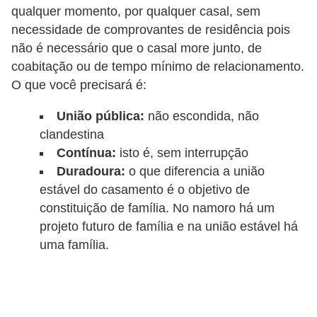
a
qualquer momento, por qualquer casal, sem
n
necessidade de comprovantes de residência pois
A
não é necessário que o casal more junto, de
n
coabitação ou de tempo mínimo de relacionamento.
d
O que você precisará é:
r
União pública:
não escondida, não
e
clandestina
a
Contínua:
isto é, sem interrupção
s
Duradoura:
o que diferencia a união
estável do casamento é o objetivo de
G
constituição de família. No namoro há um
T
projeto futuro de família e na união estável há
A
uma família.
V
D
i