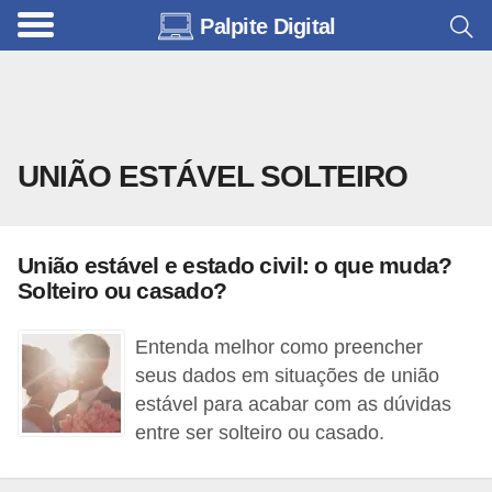
Palpite Digital
C
a
r
r
UNIÃO ESTÁVEL SOLTEIRO
o
s
C
União estável e estado civil: o que muda?
ó
Solteiro ou casado?
d
Entenda melhor como preencher
i
seus dados em situações de união
g
estável para acabar com as dúvidas
o
entre ser solteiro ou casado.
s
e