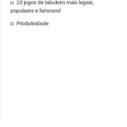
10 jogos de tabuleiro mais legais,
c
populares e famosos!
a
Produtividade
s
d
e
i
n
f
o
r
m
á
t
i
c