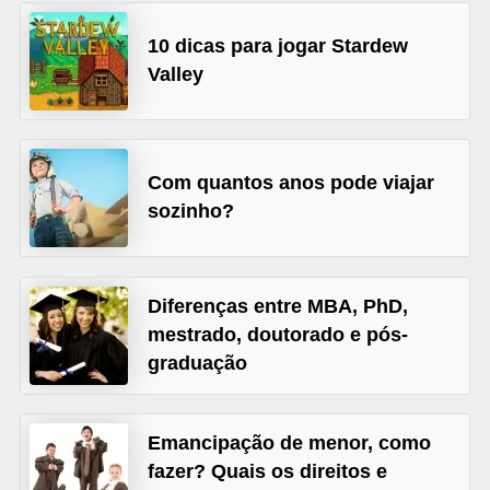
A
4
10 dicas para jogar Stardew
Valley
G
T
A
S
Com quantos anos pode viajar
sozinho?
a
n
A
Diferenças entre MBA, PhD,
n
mestrado, doutorado e pós-
d
graduação
r
e
Emancipação de menor, como
a
fazer? Quais os direitos e
s