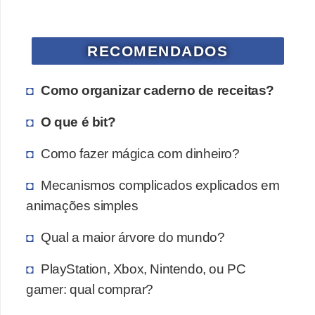
a
n
A
RECOMENDADOS
n
d
Como organizar caderno de receitas?
r
O que é bit?
e
a
Como fazer mágica com dinheiro?
s
Mecanismos complicados explicados em
G
animações simples
T
Qual a maior árvore do mundo?
A
V
PlayStation, Xbox, Nintendo, ou PC
D
gamer: qual comprar?
i