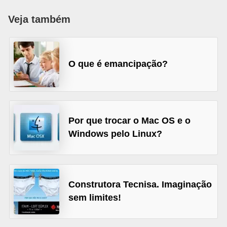
d
Veja também
i
c
a
O que é emancipação?
s
d
e
j
Por que trocar o Mac OS e o
o
Windows pelo Linux?
g
o
s
Construtora Tecnisa. Imaginação
sem limites!
G
T