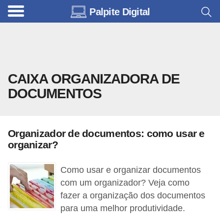
Palpite Digital
C
a
r
r
CAIXA ORGANIZADORA DE
o
DOCUMENTOS
s
C
ó
Organizador de documentos: como usar e
d
organizar?
i
Como usar e organizar documentos
g
com um organizador? Veja como
o
fazer a organização dos documentos
s
para uma melhor produtividade.
e