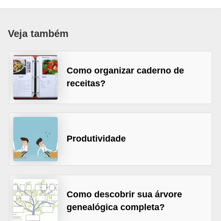
d
i
Veja também
c
a
Como organizar caderno de
s
receitas?
d
e
j
o
Produtividade
g
o
s
G
Como descobrir sua árvore
genealógica completa?
T