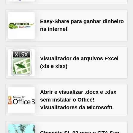
A
4
Easy-Share para ganhar dinheiro
G
na internet
T
A
S
a
Visualizador de arquivos Excel
(xls e xlsx)
n
A
n
Abrir e visualizar .docx e .xlsx
d
sem instalar o Office!
r
Visualizadores da Microsoft!
e
a
s