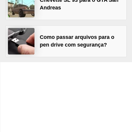
Chevette SL 93 para o GTA San
Andreas
C
a
r
r
Como passar arquivos para o
o
pen drive com segurança?
s
p
a
r
a
G
T
A
S