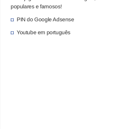
populares e famosos!
c
a
PIN do Google Adsense
s
Youtube em português
d
e
i
n
f
o
r
m
á
t
i
c