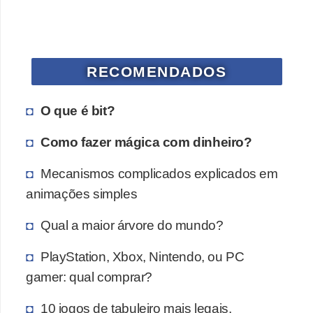
a
n
A
n
RECOMENDADOS
d
r
O que é bit?
e
Como fazer mágica com dinheiro?
a
s
Mecanismos complicados explicados em
animações simples
G
T
Qual a maior árvore do mundo?
A
PlayStation, Xbox, Nintendo, ou PC
V
gamer: qual comprar?
D
i
10 jogos de tabuleiro mais legais,