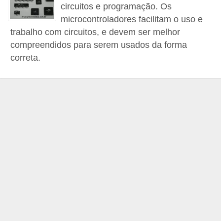
r
circuitos e programação. Os
ô
microcontroladores facilitam o uso e
trabalho com circuitos, e devem ser melhor
n
compreendidos para serem usados da forma
i
correta.
c
a
F
u
t
e
b
o
l
G
a