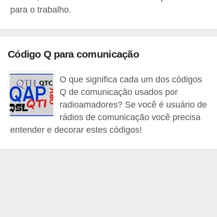
a
para o trabalho.
n
A
n
Código Q para comunicação
d
r
O que significa cada um dos códigos
e
Q de comunicação usados por
a
radioamadores? Se você é usuário de
s
rádios de comunicação você precisa
entender e decorar estes códigos!
G
T
A
V
D
i