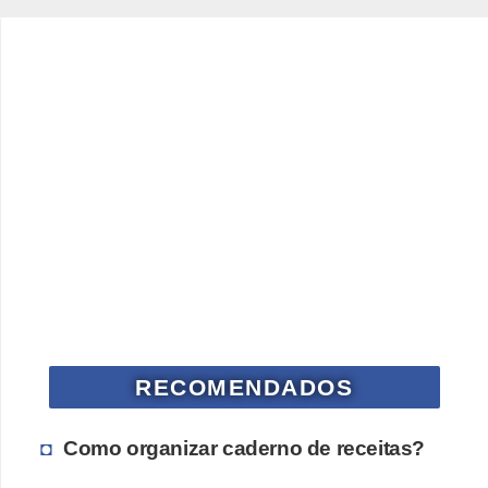
n
h
e
D
i
n
h
e
i
r
o
RECOMENDADOS
G
e
Como organizar caderno de receitas?
r