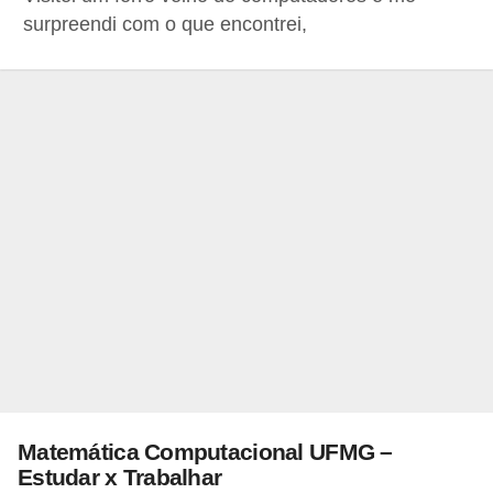
A
surpreendi com o que encontrei,
4
G
T
A
S
a
n
A
n
d
r
e
a
Matemática Computacional UFMG –
Estudar x Trabalhar
s