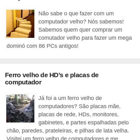
d
Não sabe o que fazer com um
i
computador velho? Nós sabemos!
c
Sabemos quem quer comprar um
a
comutador velho para fazer um mega
s
dominó com 86 PCs antigos!
d
e
j
Ferro velho de HD’s e placas de
computador
o
g
Já foi a um ferro velho de
o
computadores? São placas mãe,
s
placas de rede, HDs, monitores,
gabinetes, e partes espalhadas pelo
G
chão, paredes, prateleiras, e pilhas de lata velha.
T
Visitei um ferro velho de computadores e me