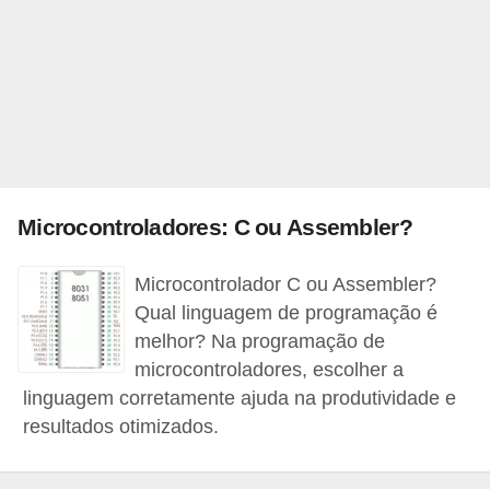
c
a
s
d
e
i
n
Microcontroladores: C ou Assembler?
f
Microcontrolador C ou Assembler?
o
Qual linguagem de programação é
r
melhor? Na programação de
m
microcontroladores, escolher a
á
linguagem corretamente ajuda na produtividade e
t
resultados otimizados.
i
c