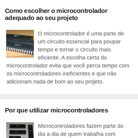
a
Como escolher o microcontrolador
e
adequado ao seu projeto
i
O microcontrolador é uma parte de
n
um circuito essencial para poupar
t
tempo e tornar o circuito mais
e
eficiente. A escolha certa do
r
microcontrolador evita que você perca tempo com
n
os microcontroladores ineficientes e que não
e
adicionam nada de bom ao seu projeto.
t
E
Por que utilizar microcontroladores
l
e
Microcontroladores fazem parte do
t
dia a dia de quem trabalha com