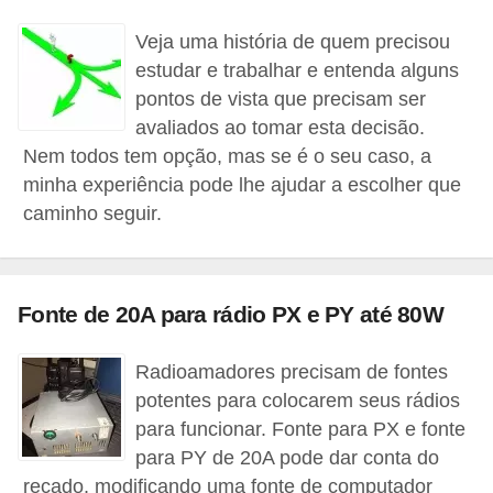
C
Veja uma história de quem precisou
a
estudar e trabalhar e entenda alguns
r
pontos de vista que precisam ser
avaliados ao tomar esta decisão.
r
Nem todos tem opção, mas se é o seu caso, a
o
minha experiência pode lhe ajudar a escolher que
s
caminho seguir.
p
a
r
Fonte de 20A para rádio PX e PY até 80W
a
G
Radioamadores precisam de fontes
T
potentes para colocarem seus rádios
A
para funcionar. Fonte para PX e fonte
para PY de 20A pode dar conta do
S
recado, modificando uma fonte de computador