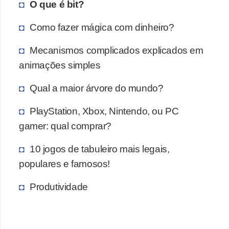
O que é bit?
a
l
Como fazer mágica com dinheiro?
I
Mecanismos complicados explicados em
l
animações simples
u
s
Qual a maior árvore do mundo?
ã
PlayStation, Xbox, Nintendo, ou PC
o
gamer: qual comprar?
d
e
10 jogos de tabuleiro mais legais,
populares e famosos!
ó
t
Produtividade
i
c
a