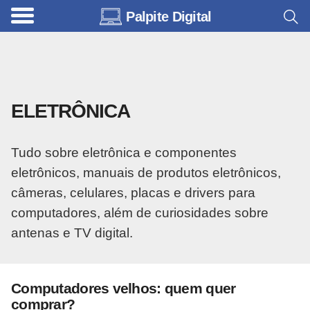
Palpite Digital
C
a
r
r
ELETRÔNICA
o
s
Tudo sobre eletrônica e componentes
C
eletrônicos, manuais de produtos eletrônicos,
ó
câmeras, celulares, placas e drivers para
d
computadores, além de curiosidades sobre
i
antenas e TV digital.
g
o
s
Computadores velhos: quem quer
comprar?
e