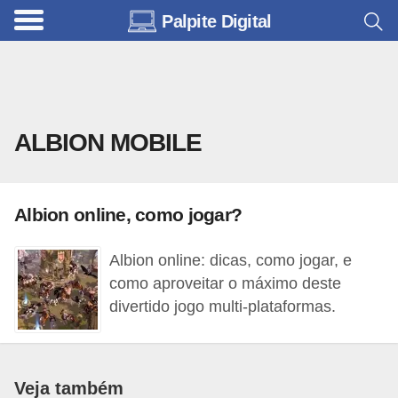
Palpite Digital
C
a
r
r
ALBION MOBILE
o
s
C
Albion online, como jogar?
ó
d
Albion online: dicas, como jogar, e
como aproveitar o máximo deste
i
divertido jogo multi-plataformas.
g
o
s
Veja também
e