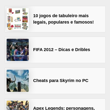
d
i
10 jogos de tabuleiro mais
c
legais, populares e famosos!
a
s
d
FIFA 2012 – Dicas e Dribles
e
j
o
g
o
Cheats para Skyrim no PC
s
G
T
Apex Legends: personagens,