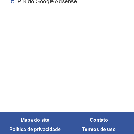
PIN do Google Adsense
c
a
s
d
e
i
n
f
o
r
m
á
t
Mapa do site
Contato
i
Política de privacidade
Termos de uso
c