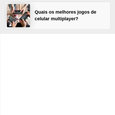
C
Quais os melhores jogos de
a
celular multiplayer?
r
r
o
s
p
a
r
a
G
T
A
S