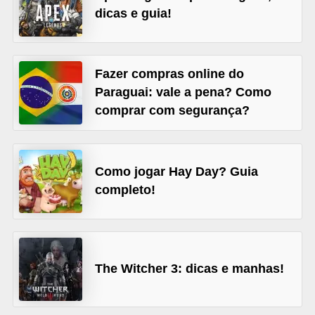
A
dicas e guia!
4
G
Fazer compras online do
T
Paraguai: vale a pena? Como
A
comprar com segurança?
S
a
n
Como jogar Hay Day? Guia
A
completo!
n
d
r
e
The Witcher 3: dicas e manhas!
a
s