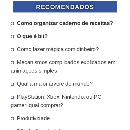
a
RECOMENDADOS
n
A
Como organizar caderno de receitas?
n
d
O que é bit?
r
Como fazer mágica com dinheiro?
e
a
Mecanismos complicados explicados em
s
animações simples
G
Qual a maior árvore do mundo?
T
PlayStation, Xbox, Nintendo, ou PC
A
gamer: qual comprar?
V
Produtividade
D
i