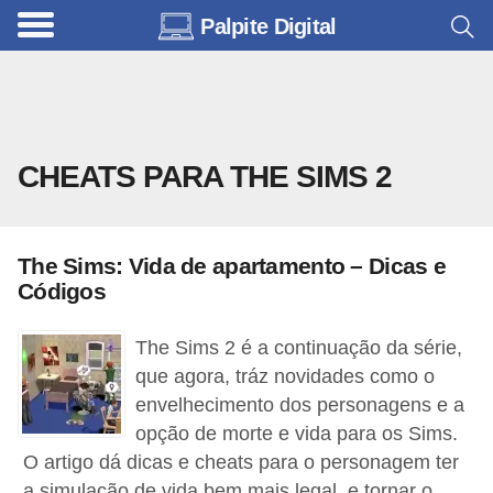
Palpite Digital
C
a
r
r
CHEATS PARA THE SIMS 2
o
s
C
The Sims: Vida de apartamento – Dicas e
ó
Códigos
d
The Sims 2 é a continuação da série,
i
que agora, tráz novidades como o
g
envelhecimento dos personagens e a
o
opção de morte e vida para os Sims.
s
O artigo dá dicas e cheats para o personagem ter
e
a simulação de vida bem mais legal, e tornar o