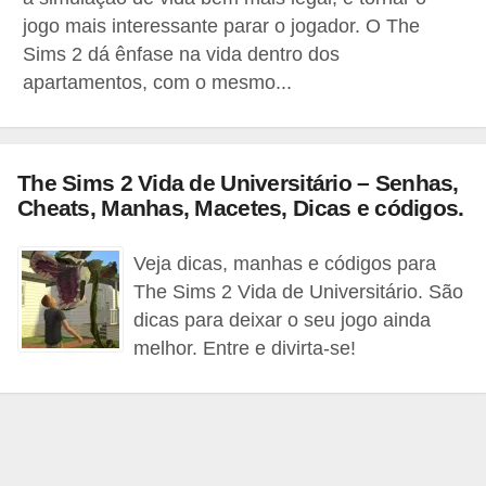
d
jogo mais interessante parar o jogador. O The
Sims 2 dá ênfase na vida dentro dos
i
apartamentos, com o mesmo...
c
a
s
The Sims 2 Vida de Universitário – Senhas,
d
Cheats, Manhas, Macetes, Dicas e códigos.
e
j
Veja dicas, manhas e códigos para
o
The Sims 2 Vida de Universitário. São
g
dicas para deixar o seu jogo ainda
melhor. Entre e divirta-se!
o
s
G
T