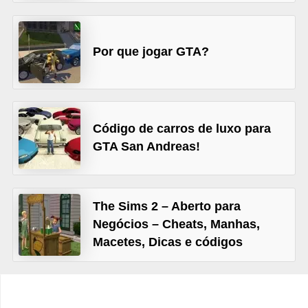
a
n
A
Por que jogar GTA?
n
d
r
e
Código de carros de luxo para
a
GTA San Andreas!
s
G
The Sims 2 – Aberto para
T
Negócios – Cheats, Manhas,
A
Macetes, Dicas e códigos
V
D
i