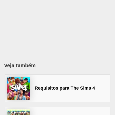
A
4
G
T
A
S
a
n
Veja também
A
n
d
Requisitos para The Sims 4
r
e
a
s