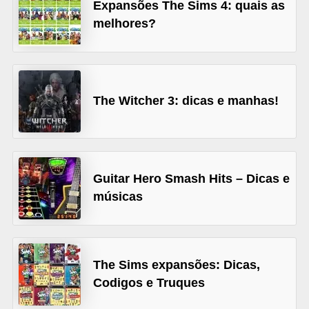
Expansões The Sims 4: quais as
C
melhores?
a
r
r
The Witcher 3: dicas e manhas!
o
s
p
a
Guitar Hero Smash Hits – Dicas e
r
músicas
a
G
T
The Sims expansões: Dicas,
A
Codigos e Truques
S