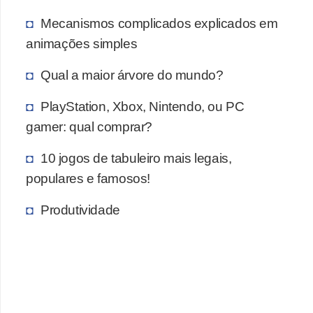
a
Mecanismos complicados explicados em
e
animações simples
i
Qual a maior árvore do mundo?
n
t
PlayStation, Xbox, Nintendo, ou PC
e
gamer: qual comprar?
r
10 jogos de tabuleiro mais legais,
n
populares e famosos!
e
t
Produtividade
E
l
e
t