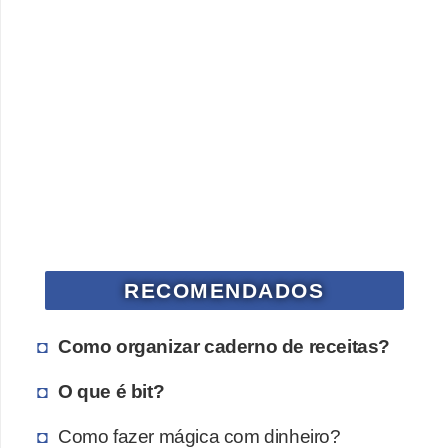
c
a
s
d
e
i
n
f
o
RECOMENDADOS
r
m
Como organizar caderno de receitas?
á
t
O que é bit?
i
Como fazer mágica com dinheiro?
c