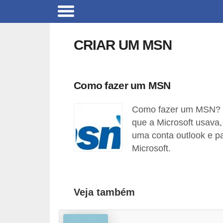
C
a
CRIAR UM MSN
r
r
o
Como fazer um MSN
s
Como fazer um MSN? 
C
que a Microsoft usava,
ó
uma conta outlook e p
d
Microsoft.
i
g
o
Veja também
s
e