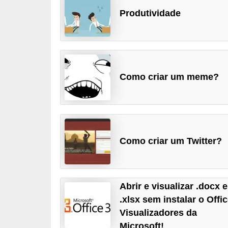
d
Produtividade
i
c
a
s
Como criar um meme?
d
e
j
o
Como criar um Twitter?
g
o
s
Abrir e visualizar .docx e
.xlsx sem instalar o Offic
G
Visualizadores da
T
Microsoft!