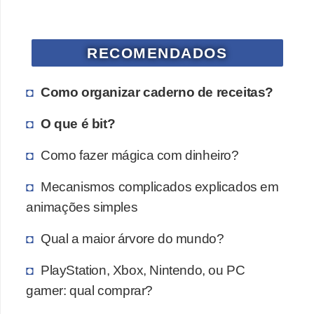
a
n
A
RECOMENDADOS
n
d
Como organizar caderno de receitas?
r
O que é bit?
e
a
Como fazer mágica com dinheiro?
s
Mecanismos complicados explicados em
G
animações simples
T
Qual a maior árvore do mundo?
A
V
PlayStation, Xbox, Nintendo, ou PC
D
gamer: qual comprar?
i