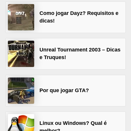
A
4
Como jogar Dayz? Requisitos e
dicas!
G
T
A
S
Unreal Tournament 2003 – Dicas
a
e Truques!
n
A
n
Por que jogar GTA?
d
r
e
a
Linux ou Windows? Qual é
s
melhor?