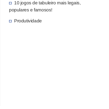
10 jogos de tabuleiro mais legais,
c
populares e famosos!
a
s
Produtividade
d
e
i
n
f
o
r
m
á
t
i
c