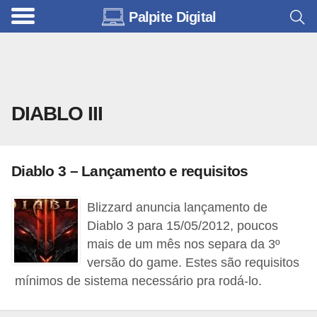
Palpite Digital
C
a
r
r
DIABLO III
o
s
C
Diablo 3 – Lançamento e requisitos
ó
d
Blizzard anuncia lançamento de
Diablo 3 para 15/05/2012, poucos
i
mais de um mês nos separa da 3º
g
versão do game. Estes são requisitos
o
mínimos de sistema necessário pra rodá-lo.
s
e