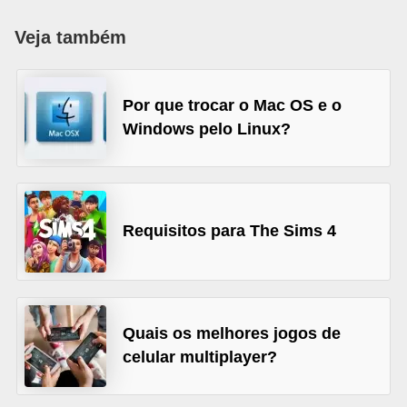
d
Veja também
i
c
a
Por que trocar o Mac OS e o
Windows pelo Linux?
s
d
e
j
Requisitos para The Sims 4
o
g
o
s
Quais os melhores jogos de
celular multiplayer?
G
T