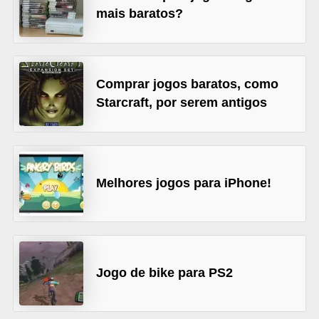
a
mais baratos?
n
A
n
Comprar jogos baratos, como
d
Starcraft, por serem antigos
r
e
a
s
Melhores jogos para iPhone!
G
T
A
V
Jogo de bike para PS2
D
i