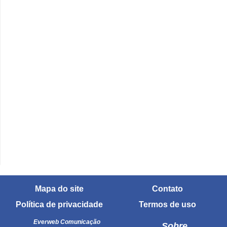
r
ô
n
i
c
a
F
u
t
e
b
o
Mapa do site
Contato
l
Política de privacidade
Termos de uso
G
Everweb Comunicação
a
Sobre