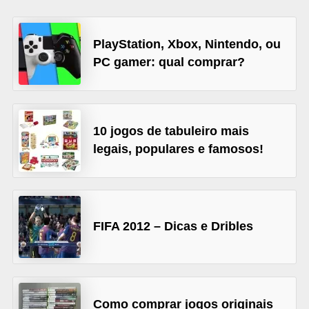
C
a
PlayStation, Xbox, Nintendo, ou
r
PC gamer: qual comprar?
r
o
s
10 jogos de tabuleiro mais
p
legais, populares e famosos!
a
r
a
G
FIFA 2012 – Dicas e Dribles
T
A
S
Como comprar jogos originais