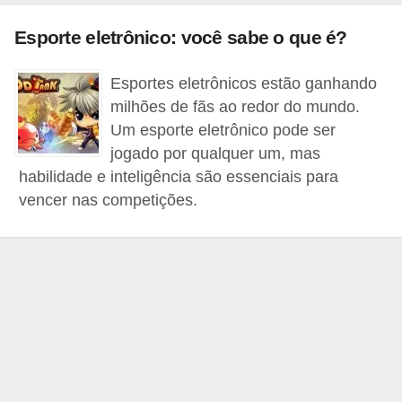
d
Esporte eletrônico: você sabe o que é?
i
c
Esportes eletrônicos estão ganhando
a
milhões de fãs ao redor do mundo.
s
Um esporte eletrônico pode ser
jogado por qualquer um, mas
d
habilidade e inteligência são essenciais para
e
vencer nas competições.
j
o
g
o
s
G
T