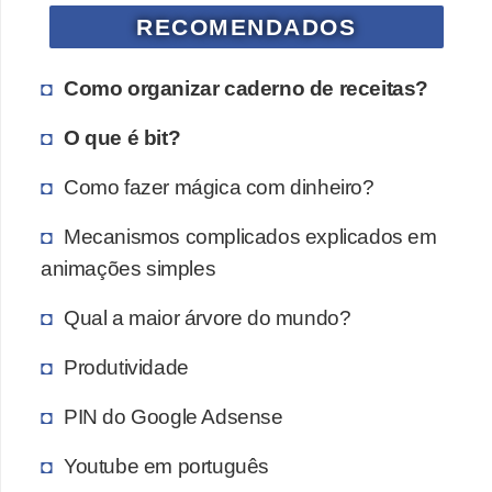
RECOMENDADOS
a
e
Como organizar caderno de receitas?
i
n
O que é bit?
t
Como fazer mágica com dinheiro?
e
r
Mecanismos complicados explicados em
n
animações simples
e
Qual a maior árvore do mundo?
t
Produtividade
E
l
PIN do Google Adsense
e
Youtube em português
t