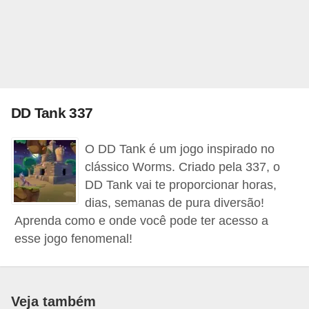
A
4
G
T
A
DD Tank 337
S
a
O DD Tank é um jogo inspirado no
n
clássico Worms. Criado pela 337, o
A
DD Tank vai te proporcionar horas,
n
dias, semanas de pura diversão!
d
Aprenda como e onde você pode ter acesso a
esse jogo fenomenal!
r
e
a
s
Veja também