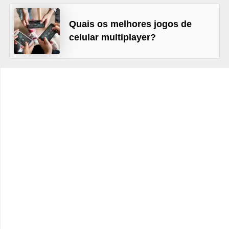
c
Quais os melhores jogos de
a
celular multiplayer?
s
d
e
i
n
f
o
r
m
á
t
i
c