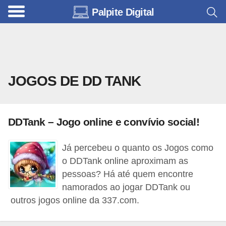
Palpite Digital
C
a
r
r
JOGOS DE DD TANK
o
s
C
DDTank – Jogo online e convívio social!
ó
d
Já percebeu o quanto os Jogos como
o DDTank online aproximam as
i
pessoas? Há até quem encontre
g
namorados ao jogar DDTank ou
o
outros jogos online da 337.com.
s
e