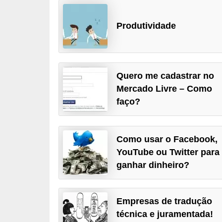
d
Produtividade
i
c
a
s
Quero me cadastrar no
d
Mercado Livre – Como
e
faço?
j
o
Como usar o Facebook,
g
YouTube ou Twitter para
o
ganhar dinheiro?
s
G
Empresas de tradução
T
técnica e juramentada!