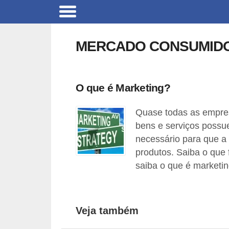
C
a
MERCADO CONSUMID
r
r
o
O que é Marketing?
s
Quase todas as empre
C
bens e serviços possu
ó
necessário para que a
d
produtos. Saiba o que
i
saiba o que é marketin
g
o
Veja também
s
e