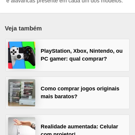
e alavancas presente em cada um dos modelos.
d
i
c
Veja também
a
s
PlayStation, Xbox, Nintendo, ou
d
PC gamer: qual comprar?
e
j
o
g
Como comprar jogos originais
mais baratos?
o
s
G
Realidade aumentada: Celular
T
com projetor!