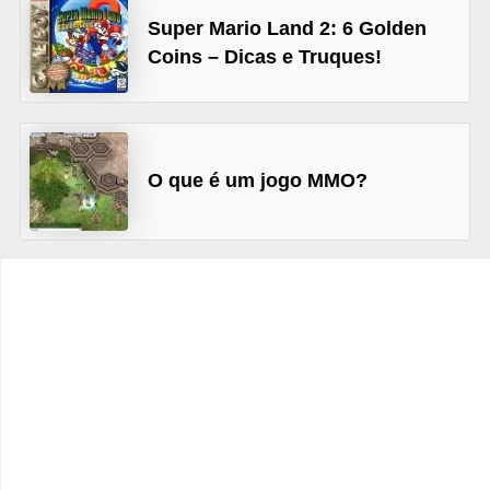
Super Mario Land 2: 6 Golden
C
Coins – Dicas e Truques!
a
r
r
o
O que é um jogo MMO?
s
p
a
r
a
G
T
A
S