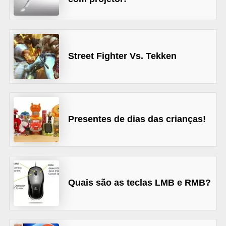
A
4
G
T
Street Fighter Vs. Tekken
A
S
a
n
Presentes de dias das crianças!
A
n
d
r
Quais são as teclas LMB e RMB?
e
a
s