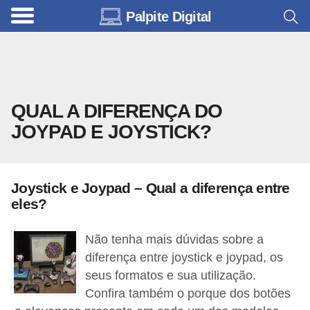
Palpite Digital
C
a
r
r
QUAL A DIFERENÇA DO
o
JOYPAD E JOYSTICK?
s
C
ó
Joystick e Joypad – Qual a diferença entre
d
eles?
i
Não tenha mais dúvidas sobre a
g
diferença entre joystick e joypad, os
o
seus formatos e sua utilização.
s
Confira também o porque dos botões
e