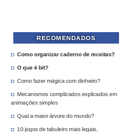
a
n
A
n
d
RECOMENDADOS
r
e
Como organizar caderno de receitas?
a
O que é bit?
s
Como fazer mágica com dinheiro?
G
T
Mecanismos complicados explicados em
A
animações simples
V
Qual a maior árvore do mundo?
D
10 jogos de tabuleiro mais legais,
i