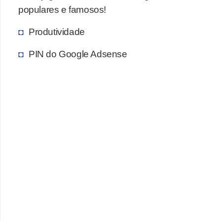
populares e famosos!
c
a
Produtividade
s
PIN do Google Adsense
d
e
i
n
f
o
r
m
á
t
i
c