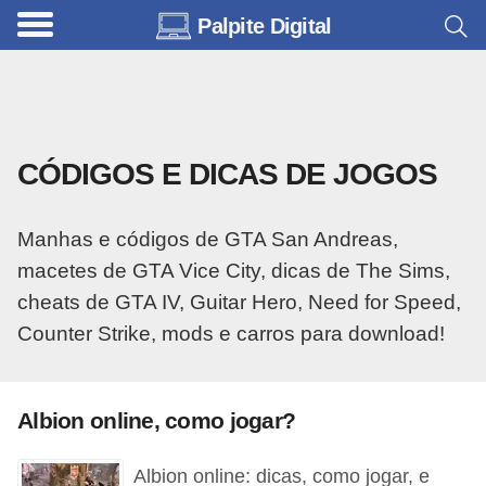
Palpite Digital
C
a
r
r
CÓDIGOS E DICAS DE JOGOS
o
s
Manhas e códigos de GTA San Andreas,
C
macetes de GTA Vice City, dicas de The Sims,
ó
cheats de GTA IV, Guitar Hero, Need for Speed,
d
Counter Strike, mods e carros para download!
i
g
o
Albion online, como jogar?
s
Albion online: dicas, como jogar, e
e