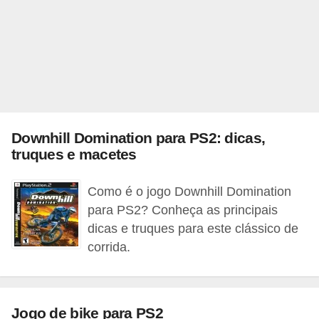
a
n
A
n
d
r
e
Downhill Domination para PS2: dicas,
a
truques e macetes
s
Como é o jogo Downhill Domination
G
para PS2? Conheça as principais
T
dicas e truques para este clássico de
A
corrida.
V
D
Jogo de bike para PS2
i