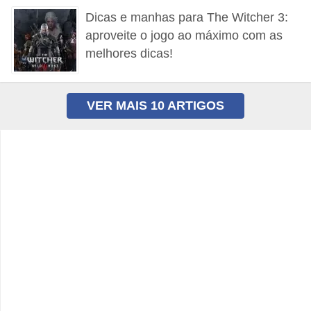
Dicas e manhas para The Witcher 3:
n
aproveite o jogo ao máximo com as
h
melhores dicas!
e
D
i
VER MAIS 10 ARTIGOS
n
h
e
i
r
o
G
e
r