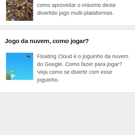
como aproveitar o máximo deste
d
divertido jogo multi-plataformas.
i
c
a
Jogo da nuvem, como jogar?
s
d
Floating Cloud é o joguinho da nuvem
e
do Google. Como fazer para jogar?
j
Veja como se divertir com esse
o
joguinho.
g
o
s
G
T