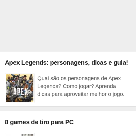
A
4
G
T
A
S
a
Apex Legends: personagens, dicas e guia!
n
A
Quai são os personagens de Apex
Legends? Como jogar? Aprenda
n
dicas para aproveitar melhor o jogo.
d
r
e
8 games de tiro para PC
a
s