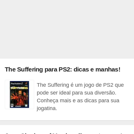
a
e
i
n
t
e
r
The Suffering para PS2: dicas e manhas!
n
e
The Suffering é um jogo de PS2 que
t
pode ser ideal para sua diversão.
E
Conheça mais e as dicas para sua
jogatina.
l
e
t