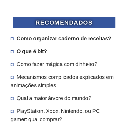
a
l
RECOMENDADOS
I
l
Como organizar caderno de receitas?
u
s
O que é bit?
ã
Como fazer mágica com dinheiro?
o
d
Mecanismos complicados explicados em
e
animações simples
ó
Qual a maior árvore do mundo?
t
i
PlayStation, Xbox, Nintendo, ou PC
c
gamer: qual comprar?
a