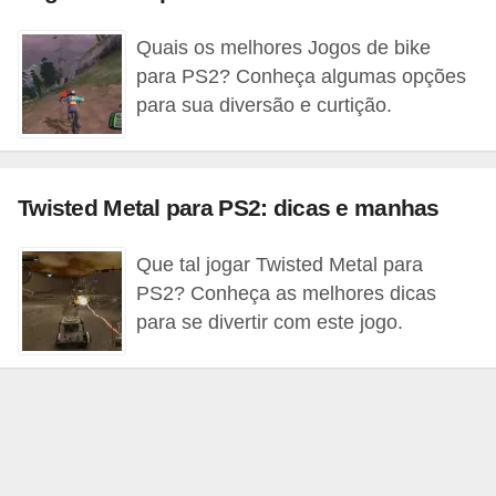
c
Quais os melhores Jogos de bike
a
para PS2? Conheça algumas opções
s
para sua diversão e curtição.
d
e
i
Twisted Metal para PS2: dicas e manhas
n
f
Que tal jogar Twisted Metal para
o
PS2? Conheça as melhores dicas
para se divertir com este jogo.
r
m
á
t
i
c