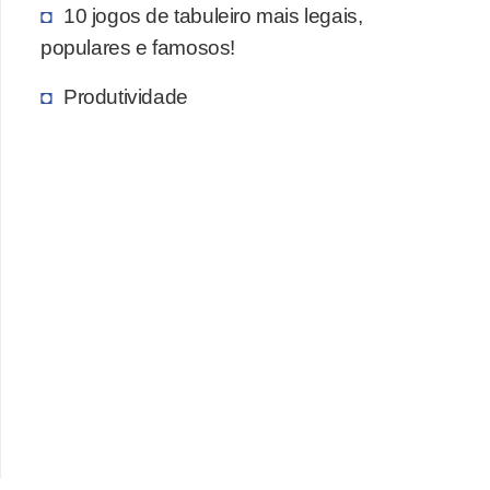
10 jogos de tabuleiro mais legais,
P
populares e famosos!
i
Produtividade
a
d
a
s
P
r
o
d
u
t
i
v