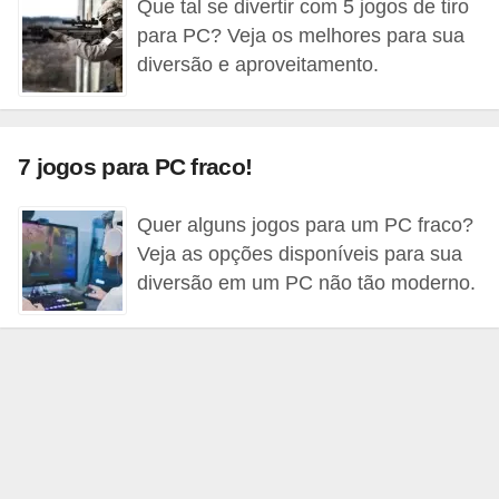
Que tal se divertir com 5 jogos de tiro
C
para PC? Veja os melhores para sua
a
diversão e aproveitamento.
r
r
o
7 jogos para PC fraco!
s
Quer alguns jogos para um PC fraco?
p
Veja as opções disponíveis para sua
a
diversão em um PC não tão moderno.
r
a
G
T
A
S