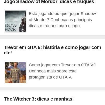
Jogo Shadow of Mordor: dicas e truques!
r
ô
Está jogando ou quer jogar Shadow
n
of Mordor? Conheça as principais
i
dicas e truques para o jogo.
c
a
F
Trevor em GTA 5: história e como jogar com
ele!
u
t
Como jogar com Trevor em GTA V?
e
Conheça mais sobre este
b
protagonista de GTA V.
o
l
G
The Witcher 3: dicas e manhas!
a