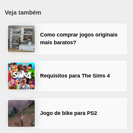
d
Veja também
i
c
a
Como comprar jogos originais
mais baratos?
s
d
e
j
Requisitos para The Sims 4
o
g
o
s
Jogo de bike para PS2
G
T