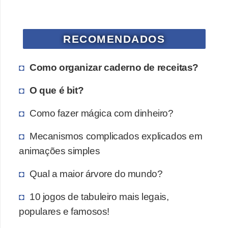
a
n
A
RECOMENDADOS
n
d
Como organizar caderno de receitas?
r
O que é bit?
e
a
Como fazer mágica com dinheiro?
s
Mecanismos complicados explicados em
G
animações simples
T
A
Qual a maior árvore do mundo?
V
10 jogos de tabuleiro mais legais,
D
populares e famosos!
i