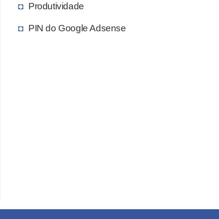
Produtividade
c
a
PIN do Google Adsense
s
d
e
i
n
f
o
r
m
á
t
i
c