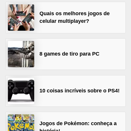
A
4
Quais os melhores jogos de
celular multiplayer?
G
T
A
S
8 games de tiro para PC
a
n
A
n
10 coisas incríveis sobre o PS4!
d
r
e
a
Jogos de Pokémon: conheça a
s