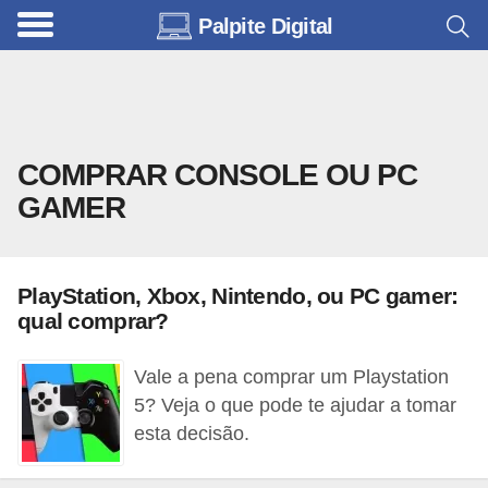
Palpite Digital
C
a
r
r
COMPRAR CONSOLE OU PC
o
GAMER
s
C
ó
PlayStation, Xbox, Nintendo, ou PC gamer:
d
qual comprar?
i
Vale a pena comprar um Playstation
g
5? Veja o que pode te ajudar a tomar
o
esta decisão.
s
e