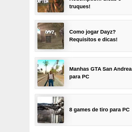
truques!
d
i
c
Como jogar Dayz?
a
Requisitos e dicas!
s
d
e
j
Manhas GTA San Andrea
para PC
o
g
o
s
8 games de tiro para PC
G
T