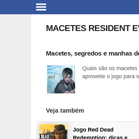
C
a
MACETES RESIDENT EV
r
r
o
Macetes, segredos e manhas do
s
Quais são os macetes 
C
aproveite o jogo para s
ó
d
i
g
Veja também
o
s
Jogo Red Dead
e
Redemption: dicas e