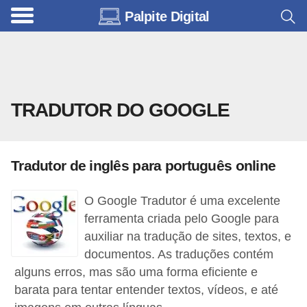
Palpite Digital
C
a
r
r
TRADUTOR DO GOOGLE
o
s
C
Tradutor de inglês para português online
ó
d
O Google Tradutor é uma excelente
ferramenta criada pelo Google para
i
auxiliar na tradução de sites, textos, e
g
documentos. As traduções contém
o
alguns erros, mas são uma forma eficiente e
s
barata para tentar entender textos, vídeos, e até
e