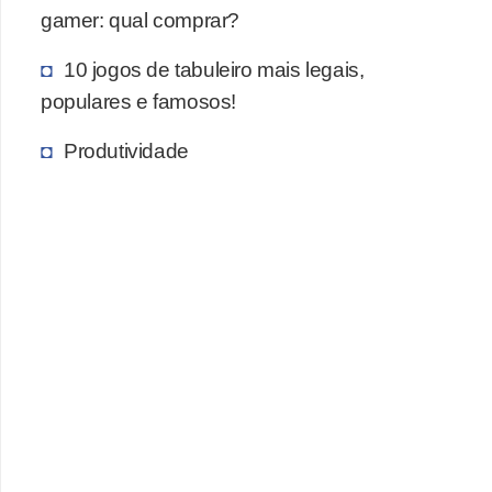
gamer: qual comprar?
c
a
10 jogos de tabuleiro mais legais,
s
populares e famosos!
d
Produtividade
e
i
n
f
o
r
m
á
t
i
c