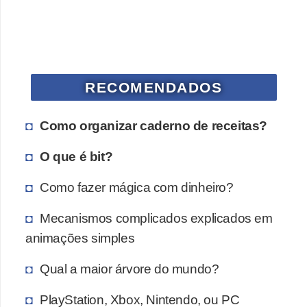
a
n
A
n
d
RECOMENDADOS
r
e
Como organizar caderno de receitas?
a
O que é bit?
s
Como fazer mágica com dinheiro?
G
T
Mecanismos complicados explicados em
A
animações simples
V
Qual a maior árvore do mundo?
D
PlayStation, Xbox, Nintendo, ou PC
i