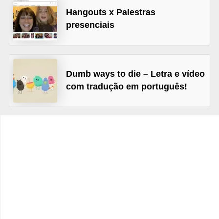
Hangouts x Palestras
C
presenciais
a
r
r
o
Dumb ways to die – Letra e vídeo
com tradução em português!
s
p
a
r
a
G
T
A
S