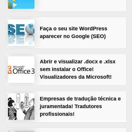
A
4
G
Faça o seu site WordPress
T
aparecer no Google (SEO)
A
S
a
Abrir e visualizar .docx e .xlsx
n
sem instalar o Office!
A
Visualizadores da Microsoft!
n
d
Empresas de tradução técnica e
r
juramentada! Tradutores
e
profissionais!
a
s