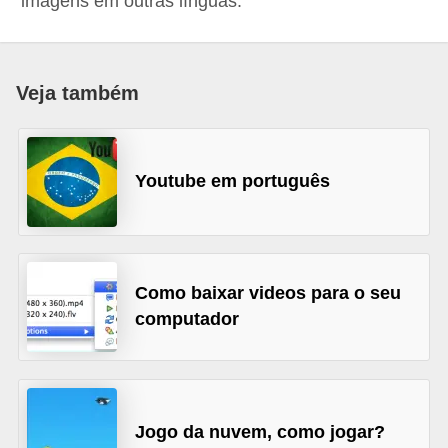
imagens em outras línguas.
d
i
c
Veja também
a
s
d
Youtube em português
e
j
o
Como baixar videos para o seu
g
computador
o
s
G
T
Jogo da nuvem, como jogar?