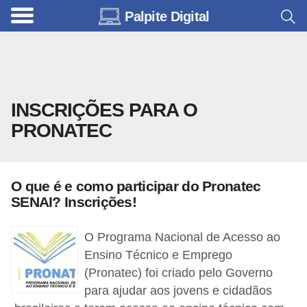
Palpite Digital
C
a
r
r
INSCRIÇÕES PARA O
o
PRONATEC
s
C
ó
O que é e como participar do Pronatec
d
SENAI? Inscrições!
i
O Programa Nacional de Acesso ao
g
Ensino Técnico e Emprego
o
(Pronatec) foi criado pelo Governo
s
para ajudar aos jovens e cidadãos
e