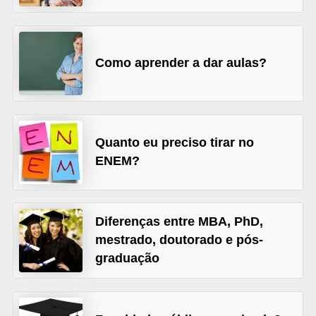
A
4
G
Como aprender a dar aulas?
T
A
S
a
Quanto eu preciso tirar no
n
ENEM?
A
n
Diferenças entre MBA, PhD,
d
mestrado, doutorado e pós-
r
graduação
e
a
s