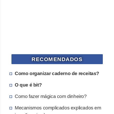
a
n
A
n
d
r
e
a
RECOMENDADOS
s
G
Como organizar caderno de receitas?
T
O que é bit?
A
V
Como fazer mágica com dinheiro?
D
Mecanismos complicados explicados em
i