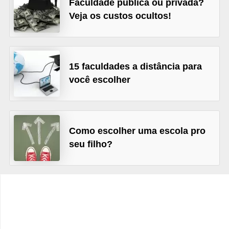
Faculdade pública ou privada?
C
Veja os custos ocultos!
a
r
r
15 faculdades a distância para
o
você escolher
s
p
a
Como escolher uma escola pro
r
seu filho?
a
G
T
A
S