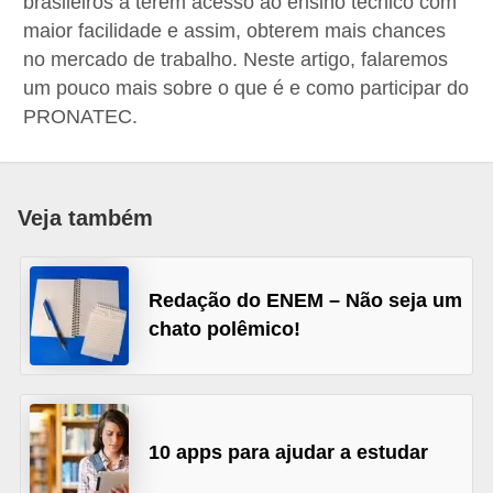
brasileiros a terem acesso ao ensino técnico com
d
maior facilidade e assim, obterem mais chances
i
no mercado de trabalho. Neste artigo, falaremos
um pouco mais sobre o que é e como participar do
c
PRONATEC.
a
s
d
Veja também
e
j
o
Redação do ENEM – Não seja um
g
chato polêmico!
o
s
G
10 apps para ajudar a estudar
T