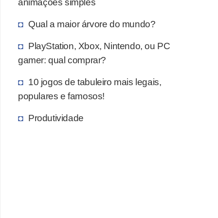
animações simples
c
Qual a maior árvore do mundo?
a
s
PlayStation, Xbox, Nintendo, ou PC
d
gamer: qual comprar?
e
10 jogos de tabuleiro mais legais,
i
populares e famosos!
n
f
Produtividade
o
r
m
á
t
i
c